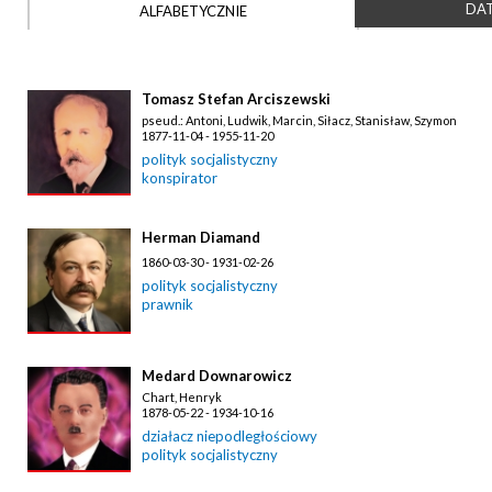
DAT
ALFABETYCZNIE
Tomasz Stefan Arciszewski
pseud.: Antoni, Ludwik, Marcin, Siłacz, Stanisław, Szymon
1877-11-04 - 1955-11-20
polityk socjalistyczny
konspirator
Herman Diamand
1860-03-30 - 1931-02-26
polityk socjalistyczny
prawnik
Medard Downarowicz
Chart, Henryk
1878-05-22 - 1934-10-16
działacz niepodległościowy
polityk socjalistyczny