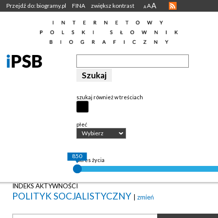
A
Przejdź do: biogramy.pl
FINA
zwiększ kontrast
A
A
szukaj również w treściach
płeć
Wybierz
850
okres życia
INDEKS AKTYWNOŚCI
POLITYK SOCJALISTYCZNY
|
zmień