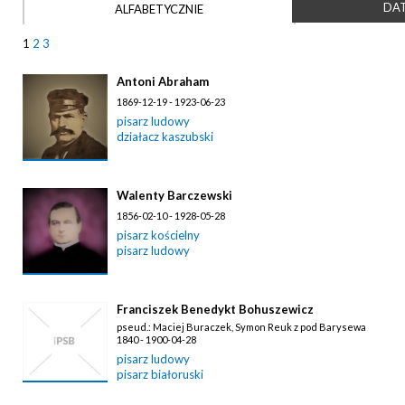
DAT
ALFABETYCZNIE
1
2
3
Antoni Abraham
1869-12-19 - 1923-06-23
pisarz ludowy
działacz kaszubski
Walenty Barczewski
1856-02-10 - 1928-05-28
pisarz kościelny
pisarz ludowy
Franciszek Benedykt Bohuszewicz
pseud.: Maciej Buraczek, Symon Reuk z pod Barysewa
1840 - 1900-04-28
pisarz ludowy
pisarz białoruski