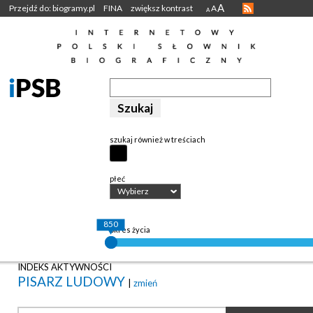
A
Przejdź do: biogramy.pl
FINA
zwiększ kontrast
A
A
szukaj również w treściach
płeć
Wybierz
850
okres życia
INDEKS AKTYWNOŚCI
PISARZ LUDOWY
|
zmień