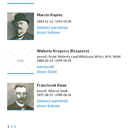
Marcin Kopiec
1843-11-12 - 1919-10-05
działacz narodowy
pisarz ludowy
Walenty Krząszcz (Ksząszcz)
pseud. i krypt. Walenty z pod Witalusza, W. Krz., W. K., WzW.
1886-02-13 - 1959-04-05
nauczyciel
pisarz śląski
Franciszek Kwas
pseud.: Wiarus, Sawk
1871-06-15 - 1948-04-26
działacz warmiński
pisarz ludowy
1
2
3