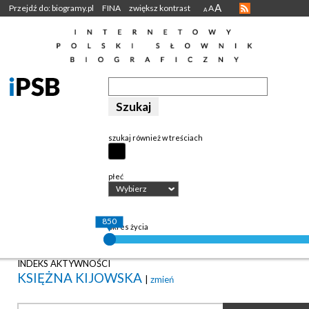
A
Przejdź do: biogramy.pl
FINA
zwiększ kontrast
A
A
szukaj również w treściach
płeć
Wybierz
850
okres życia
INDEKS AKTYWNOŚCI
KSIĘŻNA KIJOWSKA
|
zmień