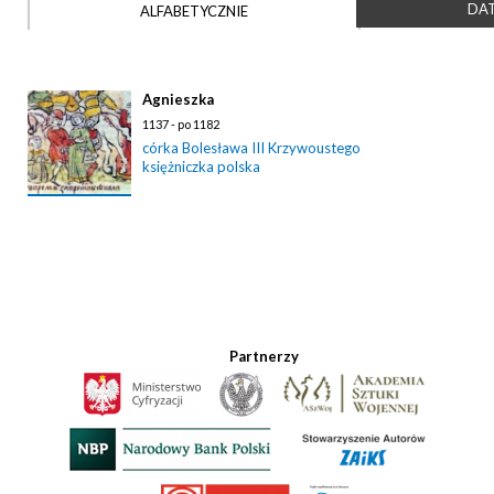
DAT
ALFABETYCZNIE
Agnieszka
1137 - po 1182
córka Bolesława III Krzywoustego
księżniczka polska
Partnerzy