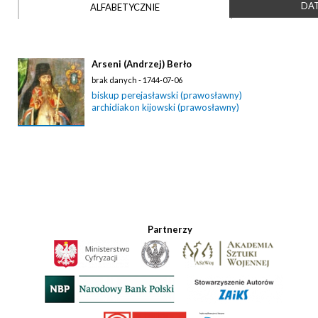
DAT
ALFABETYCZNIE
Arseni (Andrzej) Berło
brak danych - 1744-07-06
biskup perejasławski (prawosławny)
archidiakon kijowski (prawosławny)
Partnerzy