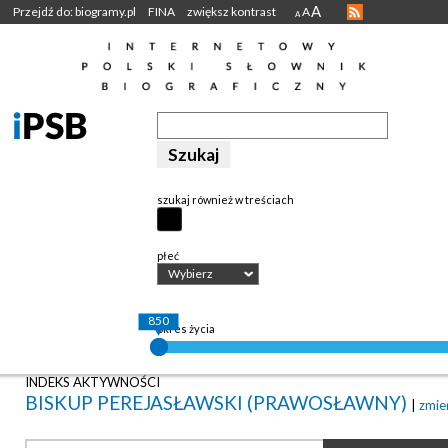
A
Przejdź do: biogramy.pl
FINA
zwiększ kontrast
A
A
szukaj również w treściach
płeć
Wybierz
850
okres życia
INDEKS AKTYWNOŚCI
BISKUP PEREJASŁAWSKI (PRAWOSŁAWNY)
|
zmie