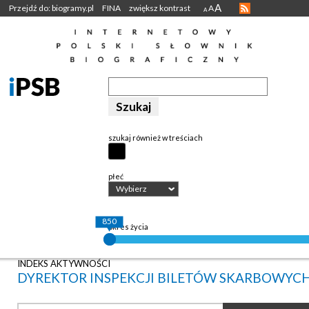
A
Przejdź do: biogramy.pl
FINA
zwiększ kontrast
A
A
szukaj również w treściach
płeć
Wybierz
850
okres życia
INDEKS AKTYWNOŚCI
DYREKTOR INSPEKCJI BILETÓW SKARBOWYC