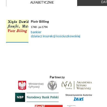
DAT
ALFABETYCZNIE
Piotr Billing
1748 - po 1794
bankier
działacz insurekcji kościuszkowskiej
Partnerzy