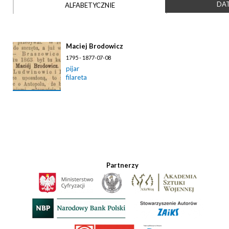
DAT
ALFABETYCZNIE
Maciej Brodowicz
1795 - 1877-07-08
pijar
filareta
Partnerzy