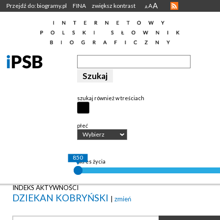
A
Przejdź do: biogramy.pl
FINA
zwiększ kontrast
A
A
szukaj również w treściach
płeć
Wybierz
850
okres życia
INDEKS AKTYWNOŚCI
DZIEKAN KOBRYŃSKI
|
zmień