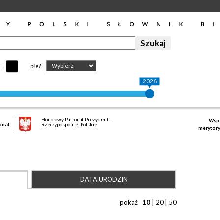
Wybierz
h
płeć
2026
Honorowy Patronat Prezydenta
Wspa
onat
Rzeczypospolitej Polskiej
merytory
DATA URODZIN
pokaż
10
|
20
|
50