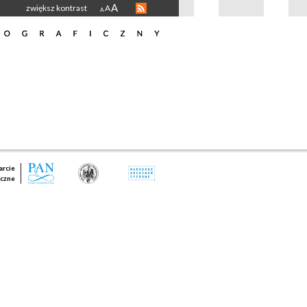
A
zwiększ kontrast
A
A
rcie
czne