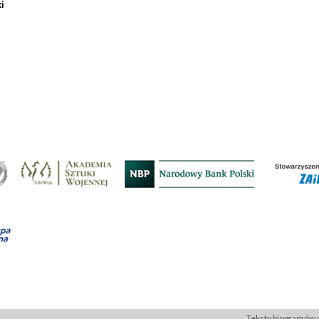
i
Teksty biogramów p