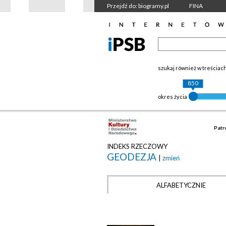
Przejdź do: biogramy.pl
FINA
szukaj również w treściac
850
okres życia
Patr
INDEKS RZECZOWY
GEODEZJA
|
zmień
ALFABETYCZNIE