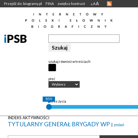
A
Przejdź do: biogramy.pl
FINA
zwiększ kontrast
A
A
szukaj również w treściach
płeć
Wybierz
850
okres życia
INDEKS AKTYWNOŚCI
TYTULARNY GENERAŁ BRYGADY WP
|
zmień