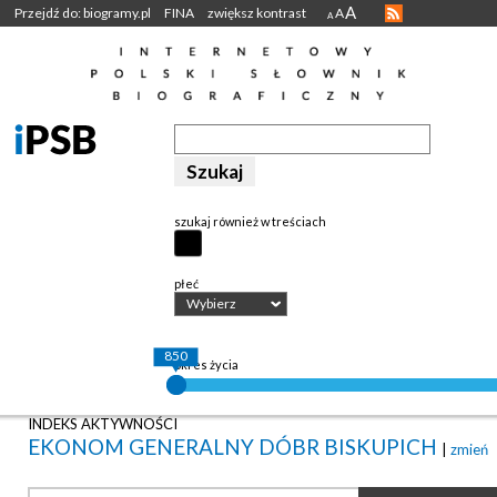
A
Przejdź do: biogramy.pl
FINA
zwiększ kontrast
A
A
szukaj również w treściach
płeć
Wybierz
850
okres życia
INDEKS AKTYWNOŚCI
EKONOM GENERALNY DÓBR BISKUPICH
|
zmień