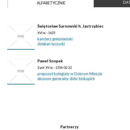
DAT
ALFABETYCZNIE
Świętosław Sarnowski h. Jastrzębiec
XVI w. - 1625
kanclerz gnieźnieński
dziekan łęczycki
Paweł Snopek
2 poł. XV w. - 1554-02-22
prepozyt kolegiaty w Dobrym Mieście
ekonom generalny dóbr biskupich
Partnerzy