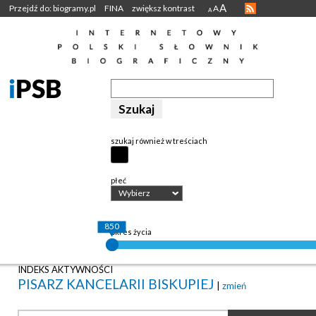
A
Przejdź do: biogramy.pl
FINA
zwiększ kontrast
A
A
szukaj również w treściach
płeć
Wybierz
850
okres życia
INDEKS AKTYWNOŚCI
PISARZ KANCELARII BISKUPIEJ
|
zmień