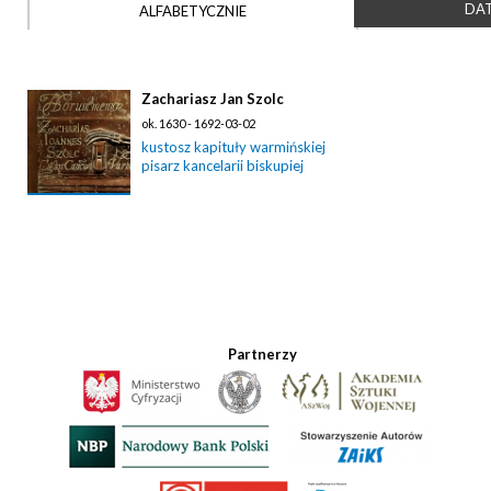
DAT
ALFABETYCZNIE
Zachariasz Jan Szolc
ok. 1630 - 1692-03-02
kustosz kapituły warmińskiej
pisarz kancelarii biskupiej
Partnerzy