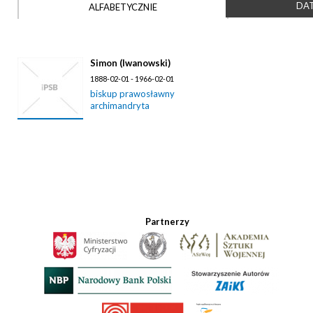
DAT
ALFABETYCZNIE
Simon (Iwanowski)
1888-02-01 - 1966-02-01
biskup prawosławny
archimandryta
Partnerzy