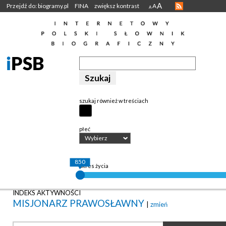
A
Przejdź do: biogramy.pl
FINA
zwiększ kontrast
A
A
szukaj również w treściach
płeć
Wybierz
850
okres życia
INDEKS AKTYWNOŚCI
MISJONARZ PRAWOSŁAWNY
|
zmień