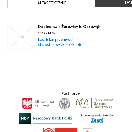
DAT
ALFABETYCZNIE
Dobiesław z Żurawicy h. Odrowąż
1442 - 1476
kasztelan przemyski
starosta łowicki (biskupi)
Partnerzy