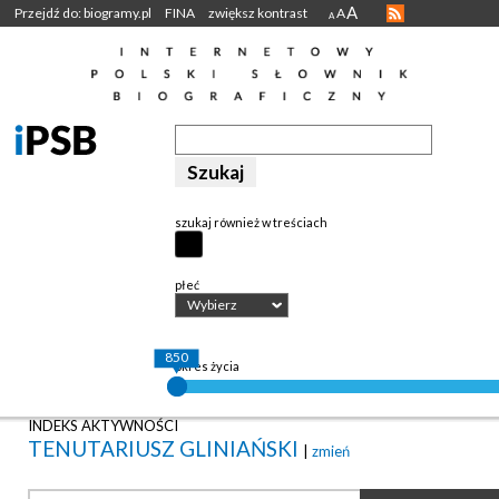
A
Przejdź do: biogramy.pl
FINA
zwiększ kontrast
A
A
szukaj również w treściach
płeć
Wybierz
850
okres życia
INDEKS AKTYWNOŚCI
TENUTARIUSZ GLINIAŃSKI
|
zmień