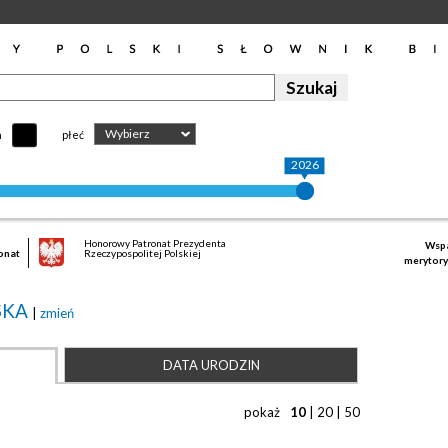
Wybierz
h
płeć
2026
Honorowy Patronat Prezydenta
Wspa
onat
Rzeczypospolitej Polskiej
merytory
SKA
|
zmień
DATA URODZIN
pokaż
10
|
20
|
50