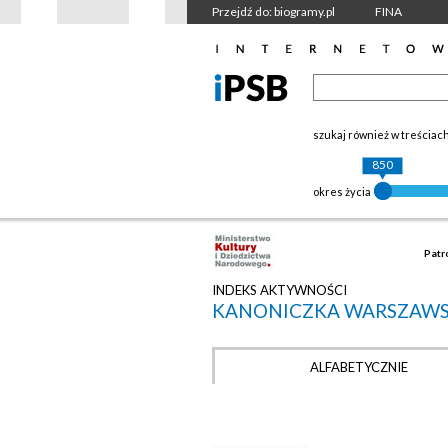
Przejdź do: biogramy.pl
FINA
szukaj również w treściac
850
okres życia
Patr
INDEKS AKTYWNOŚCI
KANONICZKA WARSZAW
ALFABETYCZNIE