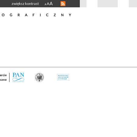
A
zwiększ kontrast
A
A
rcie
czne