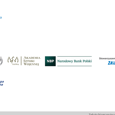
ka
Teksty biogramów p