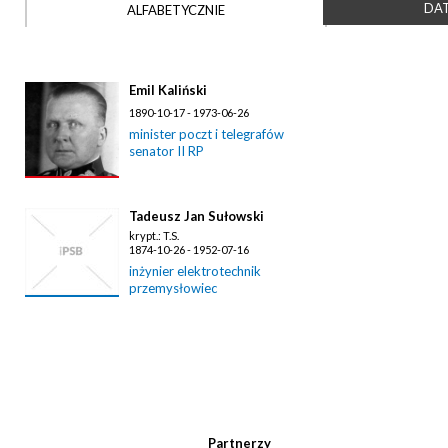
DAT
ALFABETYCZNIE
Emil Kaliński
1890-10-17 - 1973-06-26
minister poczt i telegrafów
senator II RP
Tadeusz Jan Sułowski
krypt.: T.S.
1874-10-26 - 1952-07-16
inżynier elektrotechnik
przemysłowiec
Partnerzy