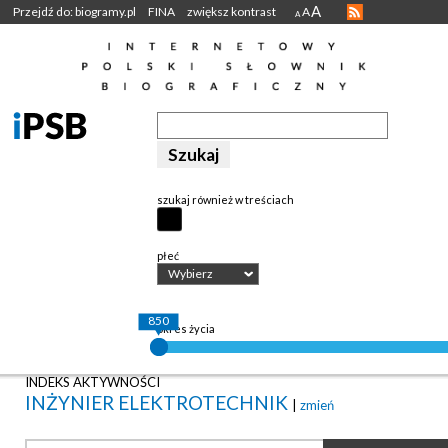
A
Przejdź do: biogramy.pl
FINA
zwiększ kontrast
A
A
szukaj również w treściach
płeć
Wybierz
850
okres życia
INDEKS AKTYWNOŚCI
INŻYNIER ELEKTROTECHNIK
|
zmień