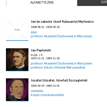
DAT
ALFABETYCZNIE
Jan (w zakonie Józef Kalasanty) Mętlewicz
1808-08-21 - 1858-09-20
pijar
profesor Akademii Duchownej w Warszawie
Jan Papłoński
krypt.: J. P.
1819-11-21 - 1885-11-28
profesor Akademii Duchownej w Warszawie
profesor Szkoły Głównej Warszawskiej
Jozafat (Józafat, Józefat) Szczygielski
1805-09-29 - 1883-12-01
zesłaniec
ksiądz rzymskokatolicki