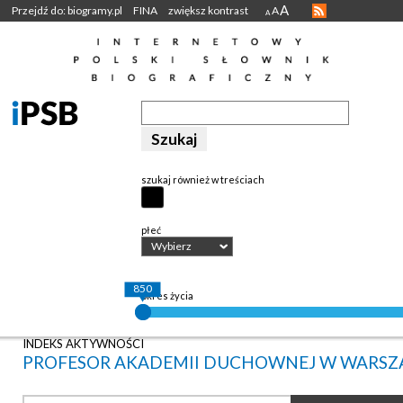
A
Przejdź do: biogramy.pl
FINA
zwiększ kontrast
A
A
szukaj również w treściach
płeć
Wybierz
850
okres życia
INDEKS AKTYWNOŚCI
PROFESOR AKADEMII DUCHOWNEJ W WARSZ