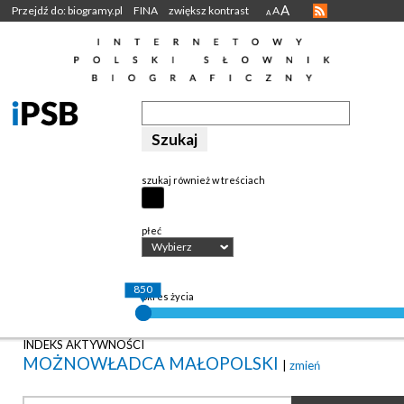
A
Przejdź do: biogramy.pl
FINA
zwiększ kontrast
A
A
szukaj również w treściach
płeć
Wybierz
850
okres życia
INDEKS AKTYWNOŚCI
MOŻNOWŁADCA MAŁOPOLSKI
|
zmień