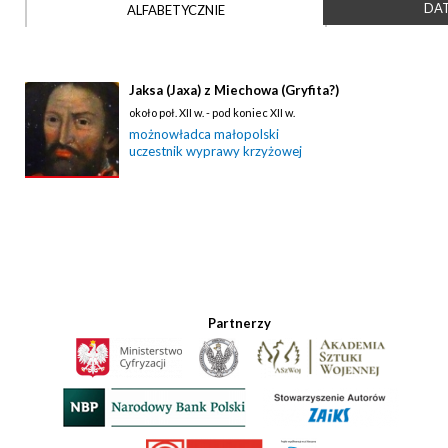
DAT
ALFABETYCZNIE
Jaksa (Jaxa) z Miechowa (Gryfita?)
około poł. XII w. - pod koniec XII w.
możnowładca małopolski
uczestnik wyprawy krzyżowej
Partnerzy