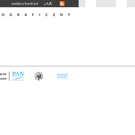
A
zwiększ kontrast
A
A
rcie
czne