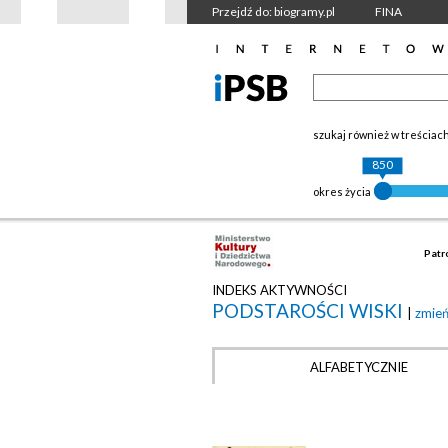
Przejdź do: biogramy.pl
FINA
szukaj również w treściac
850
okres życia
Patr
INDEKS AKTYWNOŚCI
PODSTAROŚCI WISKI
|
zmie
ALFABETYCZNIE