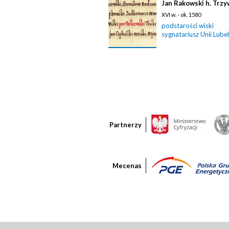
Jan Rakowski h. Trz
XVI w. - ok. 1580
podstarości wiski
sygnatariusz Unii Lubel
Partnerzy
Mecenas