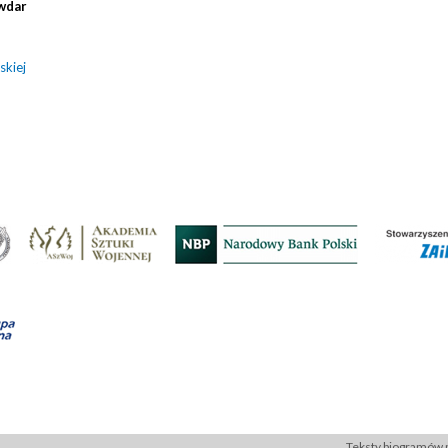
ywdar
skiej
Teksty biogramów p