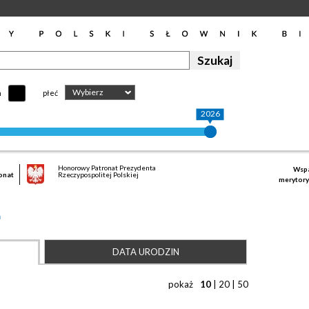
Wybierz
h
płeć
2026
Honorowy Patronat Prezydenta
Wspa
onat
Rzeczypospolitej Polskiej
merytory
ń
DATA URODZIN
pokaż
10
|
20
|
50