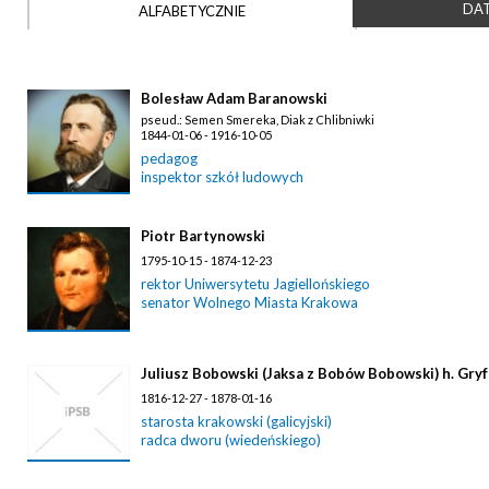
DAT
ALFABETYCZNIE
Bolesław Adam Baranowski
pseud.: Semen Smereka, Diak z Chlibniwki
1844-01-06 - 1916-10-05
pedagog
inspektor szkół ludowych
Piotr Bartynowski
1795-10-15 - 1874-12-23
rektor Uniwersytetu Jagiellońskiego
senator Wolnego Miasta Krakowa
Juliusz Bobowski (Jaksa z Bobów Bobowski) h. Gryf
1816-12-27 - 1878-01-16
starosta krakowski (galicyjski)
radca dworu (wiedeńskiego)