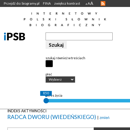
A
Przejdź do: biogramy.pl
FINA
zwiększ kontrast
A
A
szukaj również w treściach
płeć
Wybierz
850
okres życia
INDEKS AKTYWNOŚCI
RADCA DWORU (WIEDEŃSKIEGO)
|
zmień