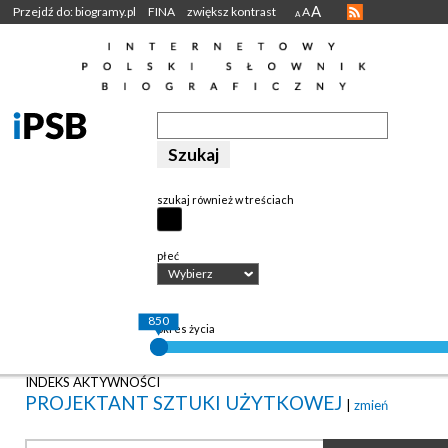
A
Przejdź do: biogramy.pl
FINA
zwiększ kontrast
A
A
szukaj również w treściach
płeć
Wybierz
850
okres życia
INDEKS AKTYWNOŚCI
PROJEKTANT SZTUKI UŻYTKOWEJ
|
zmień