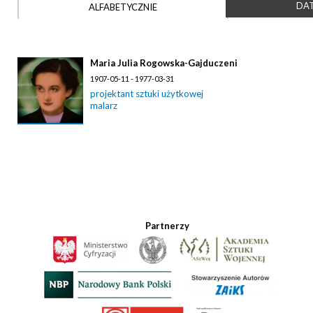
DAT
ALFABETYCZNIE
Maria Julia Rogowska-Gajduczeni
1907-05-11 - 1977-03-31
projektant sztuki użytkowej
malarz
Partnerzy