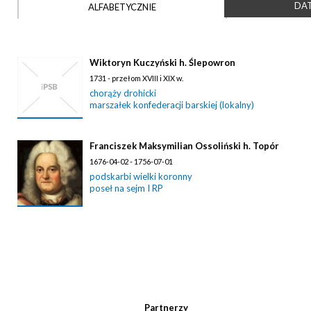
DAT
ALFABETYCZNIE
Wiktoryn Kuczyński h. Ślepowron
1731 - przełom XVIII i XIX w.
chorąży drohicki
marszałek konfederacji barskiej (lokalny)
Franciszek Maksymilian Ossoliński h. Topór
1676-04-02 - 1756-07-01
podskarbi wielki koronny
poseł na sejm I RP
Partnerzy