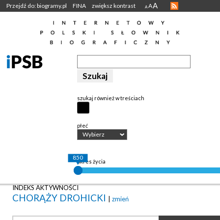
A
Przejdź do: biogramy.pl
FINA
zwiększ kontrast
A
A
szukaj również w treściach
płeć
Wybierz
850
okres życia
INDEKS AKTYWNOŚCI
CHORĄŻY DROHICKI
|
zmień