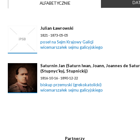
DAT
ALFABETYCZNIE
Julian Ławrowski
1821 - 1873-05-05
poseł na Sejm Krajowy Galicji
wicemarszałek sejmu galicyjskiego
Saturnin Jan (Saturn Iwan, Joann, Joannes de Satur
(Stupnyc’kyj, Stupnickij)
1816-10-16 - 1890-12-22
biskup przemyski (grekokatolicki)
wicemarszałek sejmu galicyjskiego
Partnerzy