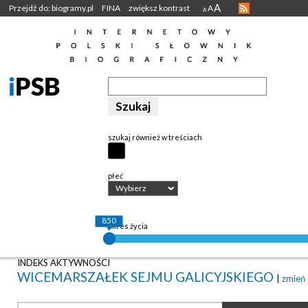
A
Przejdź do: biogramy.pl
FINA
zwiększ kontrast
A
A
szukaj również w treściach
płeć
Wybierz
850
okres życia
INDEKS AKTYWNOŚCI
WICEMARSZAŁEK SEJMU GALICYJSKIEGO
|
zmień