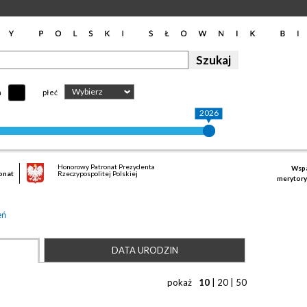
Wybierz
h
płeć
2026
Honorowy Patronat Prezydenta
Wspa
onat
Rzeczypospolitej Polskiej
merytory
eń
DATA URODZIN
pokaż
10
|
20
|
50