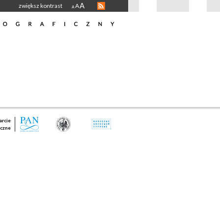
A
zwiększ kontrast
A
A
rcie
czne