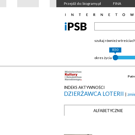
Przejdź do: biogramy.pl
FINA
szukaj również w treściac
850
okres życia
Patr
INDEKS AKTYWNOŚCI
DZIERŻAWCA LOTERII
|
zmi
ALFABETYCZNIE