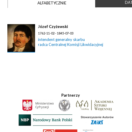
DAT
ALFABETYCZNIE
Józef Czyżewski
1762-11-02 - 1845-07-03
intendent generalny skarbu
radca Centralnej Komisji Likwidacyjnej
Partnerzy