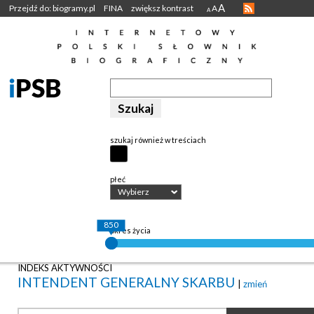
A
Przejdź do: biogramy.pl
FINA
zwiększ kontrast
A
A
szukaj również w treściach
płeć
Wybierz
850
okres życia
INDEKS AKTYWNOŚCI
INTENDENT GENERALNY SKARBU
|
zmień