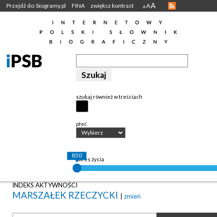
A
Przejdź do: biogramy.pl
FINA
zwiększ kontrast
A
A
szukaj również w treściach
płeć
Wybierz
850
okres życia
INDEKS AKTYWNOŚCI
MARSZAŁEK RZECZYCKI
|
zmień