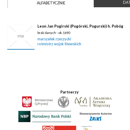
DAT
ALFABETYCZNIE
Leon Jan Pogirski (Pogórski, Pogurski) h. Pobóg
brak danych - ok. 1690
marszałek rzeczycki
rotmistrz wojsk litewskich
Partnerzy