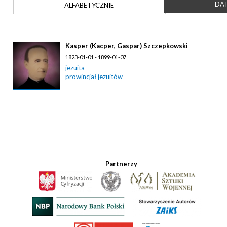
DAT
ALFABETYCZNIE
Kasper (Kacper, Gaspar) Szczepkowski
1823-01-01 - 1899-01-07
jezuita
prowincjał jezuitów
Partnerzy