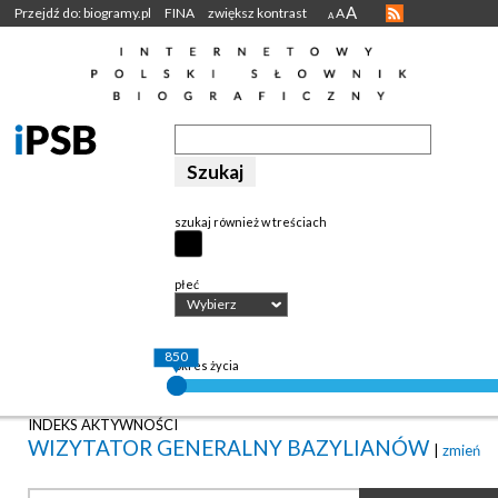
A
Przejdź do: biogramy.pl
FINA
zwiększ kontrast
A
A
szukaj również w treściach
płeć
Wybierz
850
okres życia
INDEKS AKTYWNOŚCI
WIZYTATOR GENERALNY BAZYLIANÓW
|
zmień