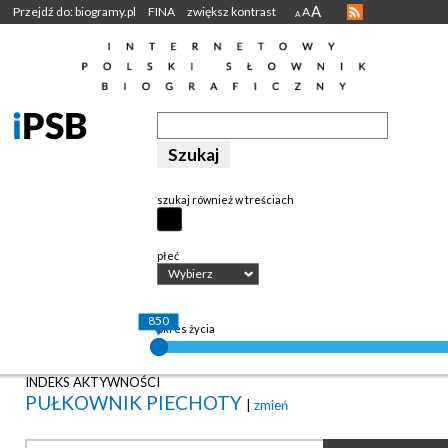
A
Przejdź do: biogramy.pl
FINA
zwiększ kontrast
A
A
szukaj również w treściach
płeć
Wybierz
850
okres życia
INDEKS AKTYWNOŚCI
PUŁKOWNIK PIECHOTY
|
zmień