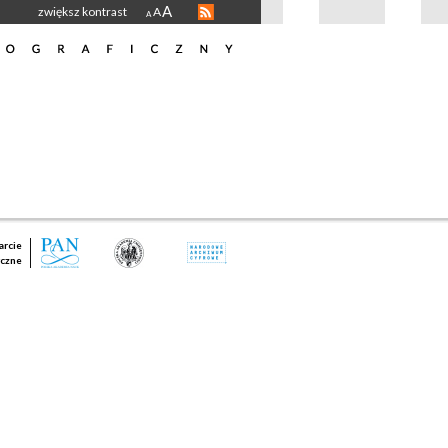
A
zwiększ kontrast
A
A
rcie
czne