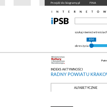
Przejdź do: biogramy.pl
FINA
szukaj również w treściac
850
okres życia
Patr
INDEKS AKTYWNOŚCI
RADNY POWIATU KRAK
ALFABETYCZNIE