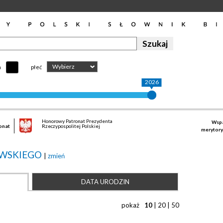
Wybierz
h
płeć
2026
Honorowy Patronat Prezydenta
Wspa
onat
Rzeczypospolitej Polskiej
merytory
OWSKIEGO
|
zmień
DATA URODZIN
pokaż
10
|
20
|
50