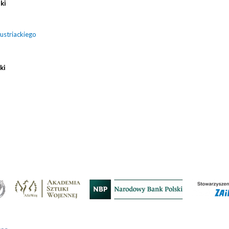
ki
ustriackiego
ki