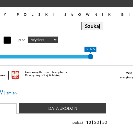
Wybierz
h
płeć
2026
Honorowy Patronat Prezydenta
Wspa
onat
Rzeczypospolitej Polskiej
merytory
ÓW
|
zmień
DATA URODZIN
pokaż
10
|
20
|
50