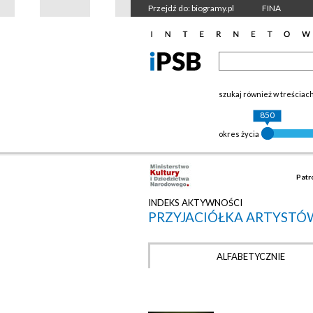
Przejdź do: biogramy.pl
FINA
szukaj również w treściac
850
okres życia
Patr
INDEKS AKTYWNOŚCI
PRZYJACIÓŁKA ARTYST
ALFABETYCZNIE