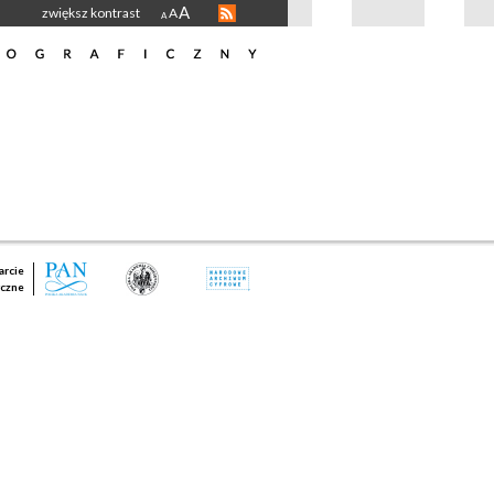
A
zwiększ kontrast
A
A
rcie
czne