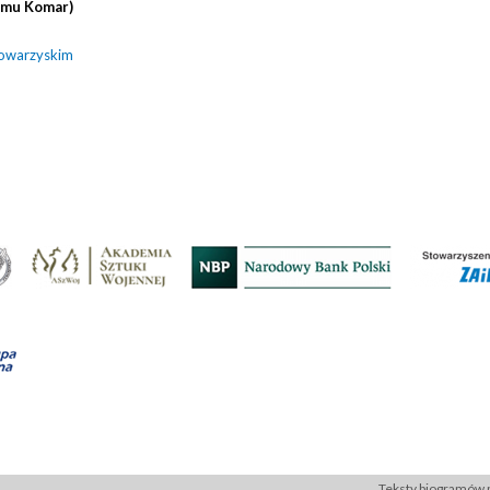
domu Komar)
towarzyskim
Teksty biogramów p