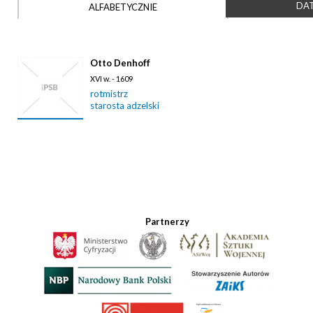
DAT
ALFABETYCZNIE
Otto Denhoff
XVI w. - 1609
rotmistrz
starosta adzelski
Partnerzy