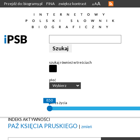
A
Przejdź do: biogramy.pl
FINA
zwiększ kontrast
A
A
szukaj również w treściach
płeć
Wybierz
850
okres życia
INDEKS AKTYWNOŚCI
PAŹ KSIĘCIA PRUSKIEGO
|
zmień