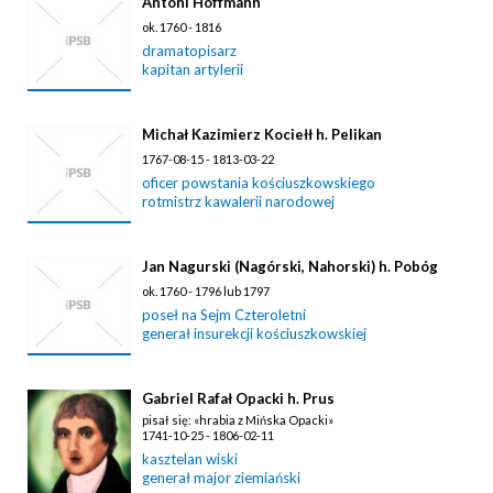
Antoni Hoffmann
ok. 1760 - 1816
dramatopisarz
kapitan artylerii
Michał Kazimierz Kociełł h. Pelikan
1767-08-15 - 1813-03-22
oficer powstania kościuszkowskiego
rotmistrz kawalerii narodowej
Jan Nagurski (Nagórski, Nahorski) h. Pobóg
ok. 1760 - 1796 lub 1797
poseł na Sejm Czteroletni
generał insurekcji kościuszkowskiej
Gabriel Rafał Opacki h. Prus
pisał się: «hrabia z Mińska Opacki»
1741-10-25 - 1806-02-11
kasztelan wiski
generał major ziemiański