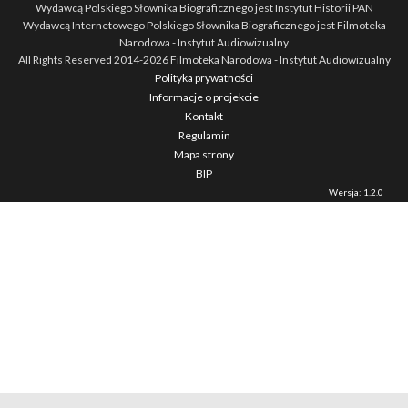
Wydawcą Polskiego Słownika Biograficznego jest Instytut Historii PAN
Wydawcą Internetowego Polskiego Słownika Biograficznego jest Filmoteka
Narodowa - Instytut Audiowizualny
All Rights Reserved 2014-
2026
Filmoteka Narodowa - Instytut Audiowizualny
Polityka prywatności
Informacje o projekcie
Kontakt
Regulamin
Mapa strony
BIP
Wersja: 1.2.0