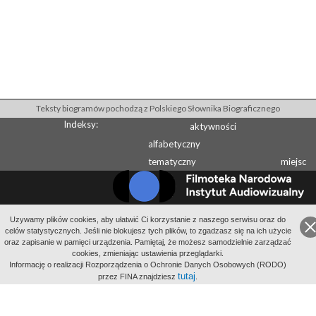
Teksty biogramów pochodzą z Polskiego Słownika Biograficznego
Indeksy:
aktywności
alfabetyczny
tematyczny
miejsc
Uzywamy plików cookies, aby ułatwić Ci korzystanie z naszego serwisu oraz do
Wydawcą Polskiego Słownika Biograficznego jest Instytut Historii PAN
celów statystycznych. Jeśli nie blokujesz tych plików, to zgadzasz się na ich użycie
Wydawcą Internetowego Polskiego Słownika Biograficznego jest Filmoteka
oraz zapisanie w pamięci urządzenia. Pamiętaj, że możesz samodzielnie zarządzać
cookies, zmieniając ustawienia przeglądarki.
Narodowa - Instytut Audiowizualny
Informację o realizacji Rozporządzenia o Ochronie Danych Osobowych (RODO)
All Rights Reserved 2014-
2026
Filmoteka Narodowa - Instytut Audiowizualny
tutaj
przez FINA znajdziesz
.
Polityka prywatności
Informacje o projekcie
Kontakt