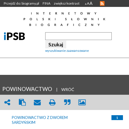
A
Przejdź do: biogramy.pl
FINA
zwiększ kontrast
A
A
wyszukiwanie zaawansowane
POWINOWACTWO
|
WRÓĆ
POWINOWACTWO Z DWOREM
1
SARDYŃSKIM