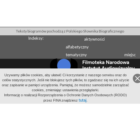
Teksty biogramów pochodzą z Polskiego Słownika Biograficznego
Indeksy:
aktywności
alfabetyczny
tematyczny
miejsc
Uzywamy plików cookies, aby ułatwić Ci korzystanie z naszego serwisu oraz do
celów statystycznych. Jeśli nie blokujesz tych plików, to zgadzasz się na ich użycie
Wydawcą Polskiego Słownika Biograficznego jest Instytut Historii PAN
oraz zapisanie w pamięci urządzenia. Pamiętaj, że możesz samodzielnie zarządzać
Wydawcą Internetowego Polskiego Słownika Biograficznego jest Filmoteka
cookies, zmieniając ustawienia przeglądarki.
Informację o realizacji Rozporządzenia o Ochronie Danych Osobowych (RODO)
Narodowa - Instytut Audiowizualny
tutaj
przez FINA znajdziesz
.
All Rights Reserved 2014-
2026
Filmoteka Narodowa - Instytut Audiowizualny
Polityka prywatności
Informacje o projekcie
Kontakt
Regulamin
Mapa strony