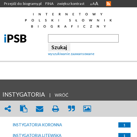
A
Przejdź do: biogramy.pl
FINA
zwiększ kontrast
A
A
wyszukiwanie zaawansowane
INSTYGATORIA
|
WRÓĆ
INSTYGATORIA KORONNA
1
INSTYGATORIA LITEWSKA
1