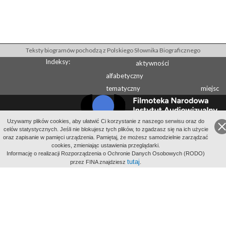
Teksty biogramów pochodzą z Polskiego Słownika Biograficznego
Indeksy:
aktywności
alfabetyczny
tematyczny
miejsc
Uzywamy plików cookies, aby ułatwić Ci korzystanie z naszego serwisu oraz do
celów statystycznych. Jeśli nie blokujesz tych plików, to zgadzasz się na ich użycie
Wydawcą Polskiego Słownika Biograficznego jest Instytut Historii PAN
oraz zapisanie w pamięci urządzenia. Pamiętaj, że możesz samodzielnie zarządzać
Wydawcą Internetowego Polskiego Słownika Biograficznego jest Filmoteka
cookies, zmieniając ustawienia przeglądarki.
Informację o realizacji Rozporządzenia o Ochronie Danych Osobowych (RODO)
Narodowa - Instytut Audiowizualny
tutaj
przez FINA znajdziesz
.
All Rights Reserved 2014-
2026
Filmoteka Narodowa - Instytut Audiowizualny
Polityka prywatności
Informacje o projekcie
Kontakt
Regulamin
Mapa strony