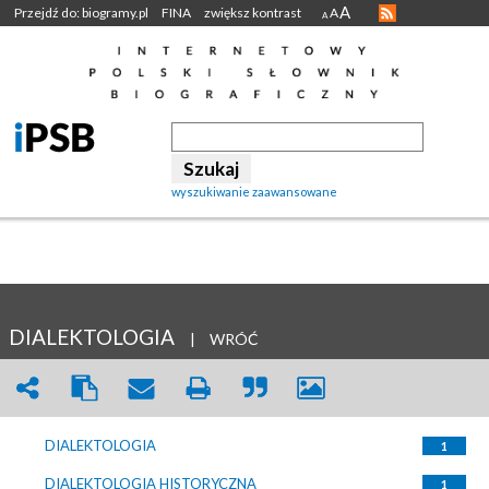
A
Przejdź do: biogramy.pl
FINA
zwiększ kontrast
A
A
wyszukiwanie zaawansowane
DIALEKTOLOGIA
|
WRÓĆ
DIALEKTOLOGIA
1
DIALEKTOLOGIA HISTORYCZNA
1