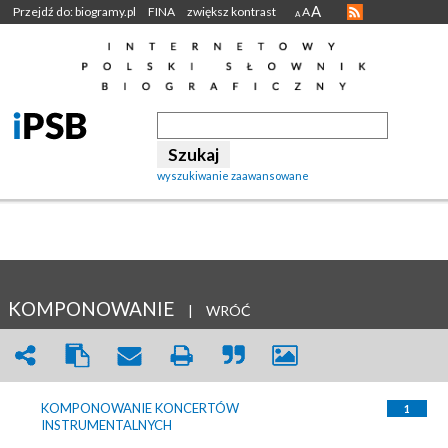
A
Przejdź do: biogramy.pl
FINA
zwiększ kontrast
A
A
wyszukiwanie zaawansowane
KOMPONOWANIE
|
WRÓĆ
KOMPONOWANIE KONCERTÓW
1
INSTRUMENTALNYCH