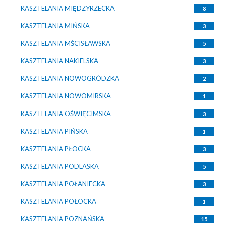
KASZTELANIA MIĘDZYRZECKA
8
KASZTELANIA MIŃSKA
3
KASZTELANIA MŚCISŁAWSKA
5
KASZTELANIA NAKIELSKA
3
KASZTELANIA NOWOGRÓDZKA
2
KASZTELANIA NOWOMIRSKA
1
KASZTELANIA OŚWIĘCIMSKA
3
KASZTELANIA PIŃSKA
1
KASZTELANIA PŁOCKA
3
KASZTELANIA PODLASKA
5
KASZTELANIA POŁANIECKA
3
KASZTELANIA POŁOCKA
1
KASZTELANIA POZNAŃSKA
15