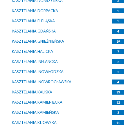
KASZTELANIA DOBRZYŃSKA
3
KASZTELANIA DORPACKA
1
KASZTELANIA ELBLĄSKA
1
KASZTELANIA GDAŃSKA
4
KASZTELANIA GNIEŹNIEŃSKA
19
KASZTELANIA HALICKA
7
KASZTELANIA INFLANCKA
2
KASZTELANIA INOWŁODZKA
2
KASZTELANIA INOWROCŁAWSKA
4
KASZTELANIA KALISKA
13
KASZTELANIA KAMIENIECKA
12
KASZTELANIA KAMIEŃSKA
3
KASZTELANIA KIJOWSKA
11