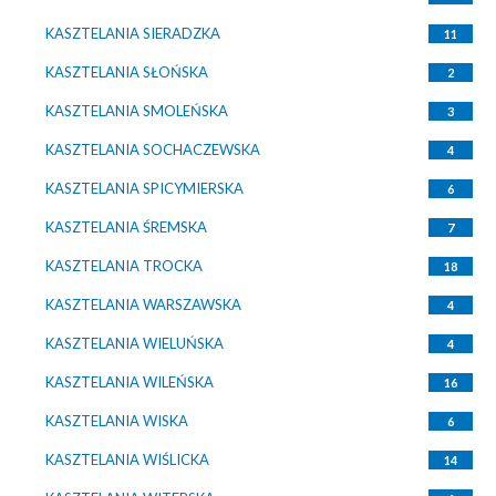
KASZTELANIA SIERADZKA
11
KASZTELANIA SŁOŃSKA
2
KASZTELANIA SMOLEŃSKA
3
KASZTELANIA SOCHACZEWSKA
4
KASZTELANIA SPICYMIERSKA
6
KASZTELANIA ŚREMSKA
7
KASZTELANIA TROCKA
18
KASZTELANIA WARSZAWSKA
4
KASZTELANIA WIELUŃSKA
4
KASZTELANIA WILEŃSKA
16
KASZTELANIA WISKA
6
KASZTELANIA WIŚLICKA
14