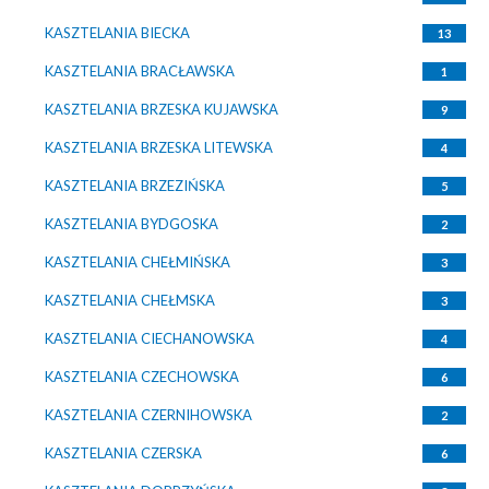
KASZTELANIA BIECKA
13
KASZTELANIA BRACŁAWSKA
1
KASZTELANIA BRZESKA KUJAWSKA
9
KASZTELANIA BRZESKA LITEWSKA
4
KASZTELANIA BRZEZIŃSKA
5
KASZTELANIA BYDGOSKA
2
KASZTELANIA CHEŁMIŃSKA
3
KASZTELANIA CHEŁMSKA
3
KASZTELANIA CIECHANOWSKA
4
KASZTELANIA CZECHOWSKA
6
KASZTELANIA CZERNIHOWSKA
2
KASZTELANIA CZERSKA
6