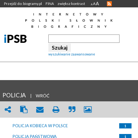
A
Przejdź do: biogramy.pl
FINA
zwiększ kontrast
A
A
wyszukiwanie zaawansowane
POLICJA
|
WRÓĆ
POLICJA KOBIECA W POLSCE
1
POLICJA PAŃSTWOWA
1