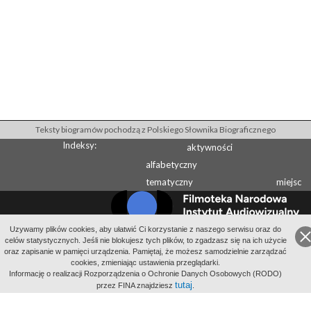
Teksty biogramów pochodzą z Polskiego Słownika Biograficznego
Indeksy:
aktywności
alfabetyczny
tematyczny
miejsc
Uzywamy plików cookies, aby ułatwić Ci korzystanie z naszego serwisu oraz do
celów statystycznych. Jeśli nie blokujesz tych plików, to zgadzasz się na ich użycie
Wydawcą Polskiego Słownika Biograficznego jest Instytut Historii PAN
oraz zapisanie w pamięci urządzenia. Pamiętaj, że możesz samodzielnie zarządzać
Wydawcą Internetowego Polskiego Słownika Biograficznego jest Filmoteka
cookies, zmieniając ustawienia przeglądarki.
Narodowa - Instytut Audiowizualny
Informację o realizacji Rozporządzenia o Ochronie Danych Osobowych (RODO)
tutaj
All Rights Reserved 2014-
przez FINA znajdziesz
2026
Filmoteka Narodowa - Instytut Audiowizualny
.
Polityka prywatności