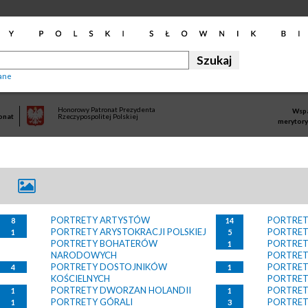
ane
Honorowy Patronat Prezydenta
Wspa
onat
Rzeczypospolitej Polskiej
merytory
PORTRETY ARTYSTÓW
PORTRET
8
14
PORTRETY ARYSTOKRACJI POLSKIEJ
PORTRET
1
5
PORTRETY BOHATERÓW
PORTRE
1
NARODOWYCH
PORTRE
PORTRETY DOSTOJNIKÓW
PORTRE
4
1
KOŚCIELNYCH
PORTRE
PORTRETY DWORZAN HOLANDII
PORTRET
1
1
PORTRETY GÓRALI
PORTRE
1
3