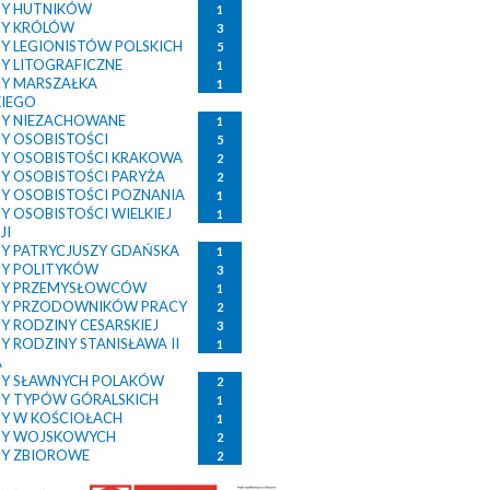
Y HUTNIKÓW
1
TY KRÓLÓW
3
Y LEGIONISTÓW POLSKICH
5
Y LITOGRAFICZNE
1
Y MARSZAŁKA
1
KIEGO
Y NIEZACHOWANE
1
Y OSOBISTOŚCI
5
Y OSOBISTOŚCI KRAKOWA
2
Y OSOBISTOŚCI PARYŻA
2
Y OSOBISTOŚCI POZNANIA
1
Y OSOBISTOŚCI WIELKIEJ
1
JI
Y PATRYCJUSZY GDAŃSKA
1
Y POLITYKÓW
3
TY PRZEMYSŁOWCÓW
1
TY PRZODOWNIKÓW PRACY
2
Y RODZINY CESARSKIEJ
3
Y RODZINY STANISŁAWA II
1
A
Y SŁAWNYCH POLAKÓW
2
Y TYPÓW GÓRALSKICH
1
Y W KOŚCIOŁACH
1
TY WOJSKOWYCH
2
Y ZBIOROWE
2