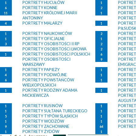
PORTRETY HUCUŁÓW
PORTRET
1
1
PORTRETY KONNE
PORTRE
6
2
PORTRETY KRÓLOWEJ MARII
PORTRET
11
1
ANTONINY
PORTRET
PORTRETY MALARZY
PORTRET
4
1
PIŁSUDS
PORTRETY NAUKOWCÓW
PORTRET
1
2
PORTRETY OFICJALNE
PORTRET
1
1
PORTRETY OSOBISTOŚCI II RP
PORTRET
3
2
PORTRETY OSOBISTOŚCI LWOWA
PORTRET
2
PORTRETY OSOBISTOŚCI POLSKICH
PORTRET
1
6
PORTRETY OSOBISTOŚCI
PORTRET
9
WARSZAWY
EMIGRAC
PORTRETY PAPIEŻY
PORTRET
1
1
PORTRETY PODWÓJNE
PORTRET
4
1
PORTRETY POWSTAŃCÓW
PORTRE
6
1
WIELKOPOLSKICH
PORTRE
PORTRETY RODZINY ADAMA
PORTRET
1
1
MICKIEWICZA
PORTRET
AUGUST
PORTRETY RUSINÓW
PORTRET
1
1
PORTRETY SUŁTANA TURECKIEGO
PORTRET
1
1
PORTRETY TYPÓW ŚLĄSKICH
PORTRET
5
1
PORTRETY WODZÓW
PORTRE
1
1
PORTRETY ZACHOWANE
PORTRET
9
64
PORTRETY ŻYDÓW
1
1