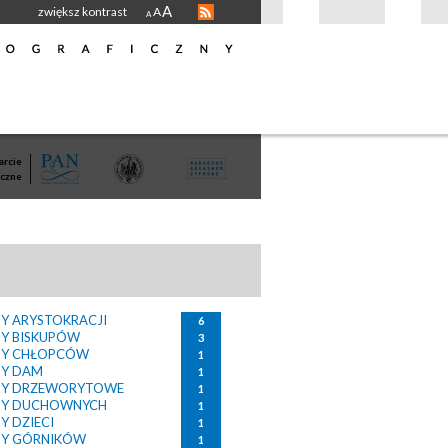
A
zwiększ kontrast
A
A
rcie
czne
Y ARYSTOKRACJI
6
Y BISKUPÓW
3
TY CHŁOPCÓW
1
TY DAM
1
TY DRZEWORYTOWE
1
TY DUCHOWNYCH
1
Y DZIECI
1
TY GÓRNIKÓW
1