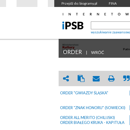
Przejdź do: biogramy.pl
FINA
wyszukiwanie zaawansow
Patr
ORDER
|
WRÓĆ
ORDER "GWIAZDY ŚLĄSKA"
ORDER "ZNAK HONORU" (SOWIECKI)
ORDER ALL MERITO (CHILIJSKI)
ORDER BIAŁEGO KRUKA - KAPITUŁA