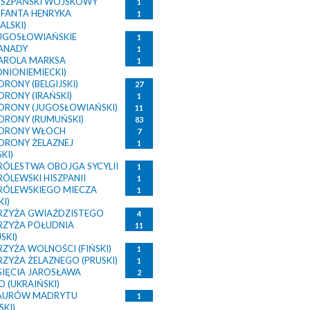
ISZPAŃSKI WOJSKOWY
1
NFANTA HENRYKA
1
ALSKI)
UGOSŁOWIAŃSKIE
1
ANADY
1
AROLA MARKSA
1
NIONIEMIECKI)
RONY (BELGIJSKI)
27
ORONY (IRAŃSKI)
1
ORONY (JUGOSŁOWIAŃSKI)
11
ORONY (RUMUŃSKI)
83
KORONY WŁOCH
7
ORONY ŻELAZNEJ
1
KI)
RÓLESTWA OBOJGA SYCYLII
1
ÓLEWSKI HISZPANII
1
RÓLEWSKIEGO MIECZA
1
I)
RZYŻA GWIAŹDZISTEGO
4
RZYŻA POŁUDNIA
11
SKI)
ZYŻA WOLNOŚCI (FIŃSKI)
1
RZYŻA ŻELAZNEGO (PRUSKI)
1
SIĘCIA JAROSŁAWA
2
 (UKRAIŃSKI)
LAURÓW MADRYTU
1
SKI)