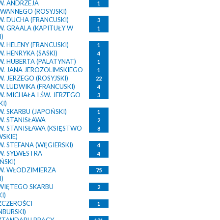
W. ANDRZEJA
1
WANNEGO (ROSYJSKI)
. DUCHA (FRANCUSKI)
3
W. GRAALA (KAPITUŁY W
1
)
. HELENY (FRANCUSKI)
1
. HENRYKA (SASKI)
4
W. HUBERTA (PALATYNAT)
1
W. JANA JEROZOLIMSKIEGO
1
. JERZEGO (ROSYJSKI)
22
. LUDWIKA (FRANCUSKI)
4
. MICHAŁA I ŚW. JERZEGO
3
KI)
. SKARBU (JAPOŃSKI)
1
W. STANISŁAWA
2
W. STANISŁAWA (KSIĘSTWO
8
SKIE)
. STEFANA (WĘGIERSKI)
4
W. SYLWESTRA
4
ŃSKI)
W. WŁODZIMIERZA
75
I)
WIĘTEGO SKARBU
2
I)
ZCZEROŚCI
1
NBURSKI)