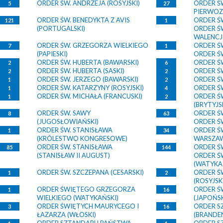
ORDER ŚW. ANDRZEJA (ROSYJSKI)
ORDER Ś
5
27
PIERWOZ
ORDER ŚW. BENEDYKTA Z AVIS
ORDER ŚW
121
1
(PORTUGALSKI)
ORDER Ś
WALENCJI
ORDER ŚW. GRZEGORZA WIELKIEGO
ORDER ŚW
7
1
(PAPIESKI)
ORDER ŚW
ORDER ŚW. HUBERTA (BAWARSKI)
ORDER Ś
2
6
ORDER ŚW. HUBERTA (SASKI)
ORDER Ś
2
2
ORDER ŚW. JERZEGO (BAWARSKI)
ORDER ŚW
1
2
ORDER ŚW. KATARZYNY (ROSYJSKI)
ORDER ŚW
1
4
ORDER ŚW. MICHAŁA (FRANCUSKI)
ORDER ŚW
1
2
(BRYTYJS
ORDER ŚW. SAWY
ORDER ŚW
8
63
(JUGOSŁOWIAŃSKI)
ORDER Ś
ORDER ŚW. STANISŁAWA
ORDER Ś
1
34
(KRÓLESTWO KONGRESOWE)
WARSZAW
ORDER ŚW. STANISŁAWA
ORDER ŚW
85
144
(STANISŁAW II AUGUST)
ORDER Ś
(WATYKA
ORDER ŚW. SZCZEPANA (CESARSKI)
ORDER Ś
1
2
(ROSYJSK
ORDER ŚWIĘTEGO GRZEGORZA
ORDER Ś
1
16
WIELKIEGO (WATYKAŃSKI)
(JAPOŃSK
ORDER ŚWIĘTYCH MAURYCEGO I
ORDER S
3
16
ŁAZARZA (WŁOSKI)
(BRANDE