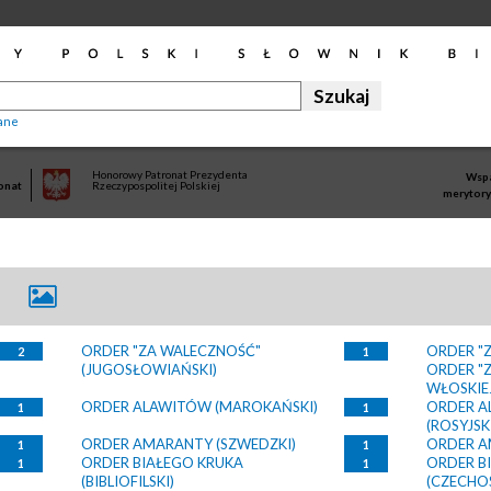
ane
Honorowy Patronat Prezydenta
Wspa
onat
Rzeczypospolitej Polskiej
merytory
ORDER "ZA WALECZNOŚĆ"
ORDER "Z
2
1
(JUGOSŁOWIAŃSKI)
ORDER "Z
WŁOSKIE
ORDER ALAWITÓW (MAROKAŃSKI)
ORDER A
1
1
(ROSYJSK
ORDER AMARANTY (SZWEDZKI)
ORDER A
1
1
ORDER BIAŁEGO KRUKA
ORDER B
1
1
(BIBLIOFILSKI)
(CZECHO