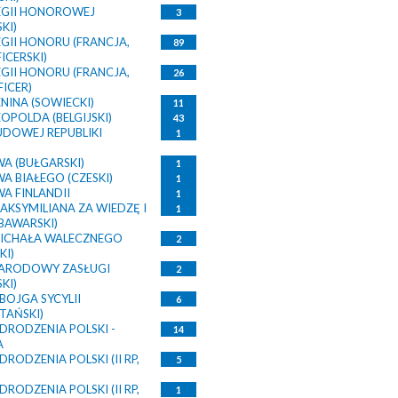
EGII HONOROWEJ
3
KI)
GII HONORU (FRANCJA,
89
ICERSKI)
GII HONORU (FRANCJA,
26
FICER)
NINA (SOWIECKI)
11
OPOLDA (BELGIJSKI)
43
UDOWEJ REPUBLIKI
1
A (BUŁGARSKI)
1
A BIAŁEGO (CZESKI)
1
A FINLANDII
1
AKSYMILIANA ZA WIEDZĘ I
1
BAWARSKI)
ICHAŁA WALECZNEGO
2
KI)
ARODOWY ZASŁUGI
2
KI)
BOJGA SYCYLII
6
TAŃSKI)
DRODZENIA POLSKI -
14
A
RODZENIA POLSKI (II RP,
5
RODZENIA POLSKI (II RP,
1