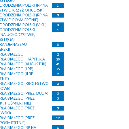
WSTĘGA)
DRODZENIA POLSKI (RP NA
1
TWIE, KRZYŻ OFICERSKI)
DRODZENIA POLSKI (RP NA
3
TWIE, POŚMIERTNIE)
RODZENIA POLSKI (V KL.)
3
DRODZENIA POLSKI
1
 NA UCHODŹSTWIE,
WSTĘGA)
RANJE-NASSAU
8
RSKI)
RŁA BIAŁEGO
2
RŁA BIAŁEGO - KAPITUŁA
20
ŁA BIAŁEGO (AUGUST III)
41
ŁA BIAŁEGO (I RP)
75
ŁA BIAŁEGO (II RP,
2
TNIE)
RŁA BIAŁEGO (KRÓLESTWO
3
SOWE)
ŁA BIAŁEGO (PREZ. DUDA)
3
ŁA BIAŁEGO (PREZ.
3
I, POŚMIERTNIE)
ŁA BIAŁEGO (PREZ.
3
WSKI)
ŁA BIAŁEGO (PREZ.
12
 POŚMIERTNIE)
RŁA BIAŁEGO (RP NA
6