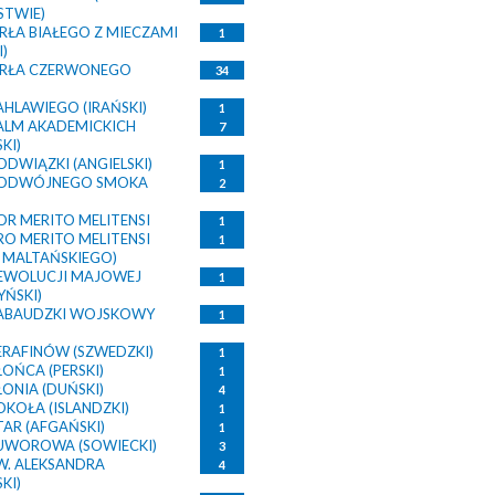
TWIE)
RŁA BIAŁEGO Z MIECZAMI
1
I)
ORŁA CZERWONEGO
34
AHLAWIEGO (IRAŃSKI)
1
ALM AKADEMICKICH
7
KI)
DWIĄZKI (ANGIELSKI)
1
PODWÓJNEGO SMOKA
2
OR MERITO MELITENSI
1
RO MERITO MELITENSI
1
 MALTAŃSKIEGO)
EWOLUCJI MAJOWEJ
1
YŃSKI)
ABAUDZKI WOJSKOWY
1
ERAFINÓW (SZWEDZKI)
1
OŃCA (PERSKI)
1
ONIA (DUŃSKI)
4
KOŁA (ISLANDZKI)
1
AR (AFGAŃSKI)
1
UWOROWA (SOWIECKI)
3
W. ALEKSANDRA
4
KI)