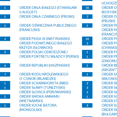
UCHODŹS
ORDER ORŁA BIAŁEGO (STANISŁAW
ORDER O
1
55
II AUGUST)
(ROSYJSK
ORDER ORŁA CZARNEGO (PRUSKI)
ORDER 
1
7
(PRUSKI)
ORDER OŚWIECENIA PUBLICZNEGO
ORDER P
1
1
(FRANCUSKI)
ORDER P
(FRANCUS
ORDER PIUSA IX (WATYKAŃSKI)
ORDER PO
2
10
ORDER PODWÓJNEGO BIAŁEGO
ORDER 
2
KRZYŻA (SŁOWACKI)
(CHIŃSKI)
ORDER POLSKI ODRODZONEJ
ORDER P
9
1
ORDER PORTRETU WŁADCY (PERSKI)
ORDER P
1
(ZAKONU
ORDER REPUBLIKI (HISZPAŃSKI)
ORDER R
6
1
(ARGENT
ORDER RODU KRÓLEWSKIEGO
ORDER S
7
1
O`CONOR (IRLANDZKI)
(WŁOSKI)
ORDER SCHARNHORSTA (NRD)
ORDER S
1
2
ORDER SŁAWY (TUNEZYJSKI)
ORDER SŁ
1
3
ORDER SŁOŃCA (PERUWIAŃSKI)
ORDER SŁ
2
ORDER SMOKA ANNAMU
ORDER SO
1
1
(WIETNAMSKI)
ORDER ST
ORDER SUCHE BATORA
ORDER S
1
3
(MONGOLSKI)
ORDER Ś
(BUŁGARS