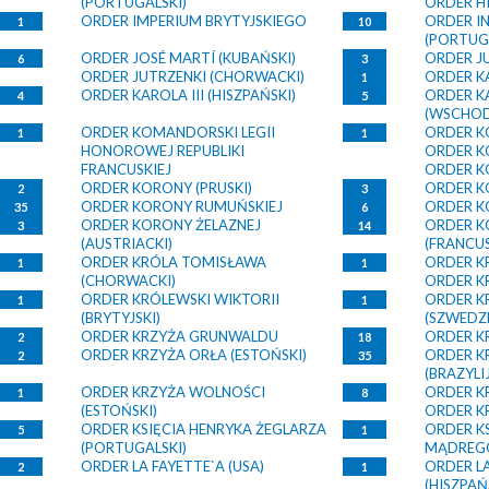
(PORTUGALSKI)
ORDER H
ORDER IMPERIUM BRYTYJSKIEGO
ORDER I
1
10
(PORTUG
ORDER JOSÉ MARTÍ (KUBAŃSKI)
ORDER J
6
3
ORDER JUTRZENKI (CHORWACKI)
ORDER K
1
ORDER KAROLA III (HISZPAŃSKI)
ORDER K
4
5
(WSCHOD
ORDER KOMANDORSKI LEGII
ORDER KO
1
1
HONOROWEJ REPUBLIKI
ORDER K
FRANCUSKIEJ
ORDER K
ORDER KORONY (PRUSKI)
ORDER K
2
3
ORDER KORONY RUMUŃSKIEJ
ORDER 
35
6
ORDER KORONY ŻELAZNEJ
ORDER K
3
14
(AUSTRIACKI)
(FRANCUS
ORDER KRÓLA TOMISŁAWA
ORDER K
1
1
(CHORWACKI)
ORDER KR
ORDER KRÓLEWSKI WIKTORII
ORDER K
1
1
(BRYTYJSKI)
(SZWEDZK
ORDER KRZYŻA GRUNWALDU
ORDER K
2
18
ORDER KRZYŻA ORŁA (ESTOŃSKI)
ORDER K
2
35
(BRAZYLIJ
ORDER KRZYŻA WOLNOŚCI
ORDER KR
1
8
(ESTOŃSKI)
ORDER K
ORDER KSIĘCIA HENRYKA ŻEGLARZA
ORDER K
5
1
(PORTUGALSKI)
MĄDREGO
ORDER LA FAYETTE`A (USA)
ORDER 
2
1
(HISZPAŃ