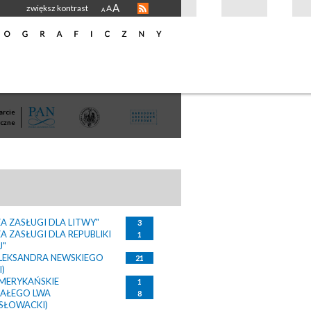
A
zwiększ kontrast
A
A
rcie
czne
A ZASŁUGI DLA LITWY"
3
A ZASŁUGI DLA REPUBLIKI
1
J"
LEKSANDRA NEWSKIEGO
21
I)
MERYKAŃSKIE
1
IAŁEGO LWA
8
SŁOWACKI)