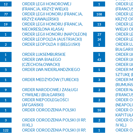
ORDER LEGII HONOROWEJ
ORDER L
12
1
(FRANCJA, KRZYŻ WIELKI)
(FRANCUS
ORDER LEGII HONORU (FRANCJA,
ORDER LE
77
108
KRZYŻ KAWALERSKI)
KRZYŻ OF
ORDER LEGII HONORU (FRANCJA,
ORDER LE
19
13
NIEOKREŚLONA KLASA)
WIELKI O
ORDER LEGII HONORU (NAPOLEON)
ORDER LE
1
27
ORDER LEOPOLDA (AUSTRIACKI)
ORDER LE
24
ORDER LEOPOLDA II (BELGIJSKI)
ORDER L
2
1
BUŁGARII
ORDER LUKSEMBURSKIE
ORDER LW
1
1
ORDER LWA BIAŁEGO
ORDER LW
1
43
(CZECHOSŁOWACKI)
ORDER LW
ORDER LWA NIDERLANDZKIEGO
ORDER M
5
1
SZTUKĘ (
ORDER MEDŻYDÓW (TURECKI)
ORDER M
1
3
(RUMUŃS
ORDER NARODOWEJ ZASŁUGI
ORDER N
9
2
CYWILNEJ (BUŁGARSKI)
(FRANCUS
ORDER NIEPODLEGŁOŚCI
ORDER O
1
2
(AFGAŃSKI)
(NEAPOLI
ORDER ODRODZENIA POLSKI
ORDER O
1
10
KAPITUŁ
ORDER ODRODZENIA POLSKI (II RP,
ORDER OD
3
2
III KL.)
IV KL.)
ORDER ODRODZENIA POLSKI (II RP,
ORDER OD
122
1