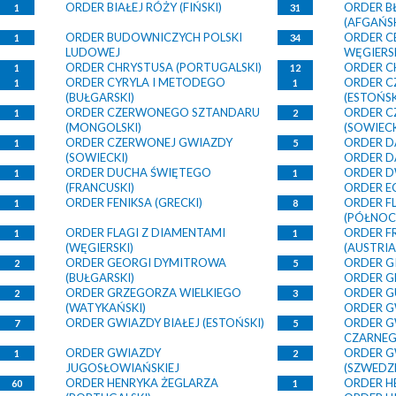
ORDER BIAŁEJ RÓŻY (FIŃSKI)
ORDER B
1
31
(AFGAŃSK
ORDER BUDOWNICZYCH POLSKI
ORDER C
1
34
LUDOWEJ
WĘGIERSK
ORDER CHRYSTUSA (PORTUGALSKI)
ORDER C
1
12
ORDER CYRYLA I METODEGO
ORDER C
1
1
(BUŁGARSKI)
(ESTOŃSK
ORDER CZERWONEGO SZTANDARU
ORDER 
1
2
(MONGOLSKI)
(SOWIECK
ORDER CZERWONEJ GWIAZDY
ORDER D
1
5
(SOWIECKI)
ORDER D
ORDER DUCHA ŚWIĘTEGO
ORDER D
1
1
(FRANCUSKI)
ORDER E
ORDER FENIKSA (GRECKI)
ORDER F
1
8
(PÓŁNOC
ORDER FLAGI Z DIAMENTAMI
ORDER F
1
1
(WĘGIERSKI)
(AUSTRIA
ORDER GEORGI DYMITROWA
ORDER GI
2
5
(BUŁGARSKI)
ORDER G
ORDER GRZEGORZA WIELKIEGO
ORDER G
2
3
(WATYKAŃSKI)
ORDER G
ORDER GWIAZDY BIAŁEJ (ESTOŃSKI)
ORDER G
7
5
CZARNEG
ORDER GWIAZDY
ORDER G
1
2
JUGOSŁOWIAŃSKIEJ
(SZWEDZK
ORDER HENRYKA ŻEGLARZA
ORDER H
60
1