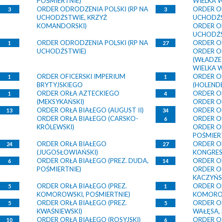
POŚMIERTNIE)
WIELKA 
ORDER ODRODZENIA POLSKI (RP NA
ORDER O
3
3
UCHODŹSTWIE, KRZYŻ
UCHODŹS
KOMANDORSKI)
ORDER O
UCHODŹS
ORDER ODRODZENIA POLSKI (RP NA
ORDER OD
1
27
UCHODŹSTWIE)
ORDER O
(WŁADZE
WIELKA 
ORDER OFICERSKI IMPERIUM
ORDER O
1
1
BRYTYJSKIEGO
(HOLENDE
ORDER ORŁA AZTECKIEGO
ORDER O
1
4
(MEKSYKAŃSKI)
ORDER O
ORDER ORŁA BIAŁEGO (AUGUST II)
ORDER OR
13
34
ORDER ORŁA BIAŁEGO (CARSKO-
ORDER OR
6
KRÓLEWSKI)
ORDER OR
POŚMIER
ORDER ORŁA BIAŁEGO
ORDER O
24
27
(JUGOSŁOWIAŃSKI)
KONGRE
ORDER ORŁA BIAŁEGO (PREZ. DUDA,
ORDER OR
6
14
POŚMIERTNIE)
ORDER OR
KACZYŃSK
ORDER ORŁA BIAŁEGO (PREZ.
ORDER OR
5
1
KOMOROWSKI, POŚMIERTNIE)
KOMORO
ORDER ORŁA BIAŁEGO (PREZ.
ORDER OR
5
5
KWAŚNIEWSKI)
WAŁĘSA,
ORDER ORŁA BIAŁEGO (ROSYJSKI)
ORDER O
10
6