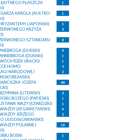
ŁĘKITNEGO PŁASZCZA
1
I)
ESARZA KAROLA (AUSTRO-
1
I)
HRYZANTEMY (JAPOŃSKI)
1
ZERWONEGO KRZYŻA
3
I)
CZERWONEGO SZTANDARU
8
I)
ANEBROGA (DUŃSKI)
9
ANNEBROGA (DUŃSKI)
1
WÓCH RZEK (IRACKI)
1
CCE HOMO
5
LAGI NARODOWEJ
2
NOKOREAŃSKI)
RANCISZKA JÓZEFA
44
CKI)
EDYMINA (LITEWSKI)
3
ROBU BOŻEGO (PAPIESKI)
1
USTAWA WAZY (SZWEDZKI)
1
WIAZDY (AFGANISTAŃSKI)
4
WIAZDY JERZEGO
2
O (JUGOSŁOWIAŃSKI)
WIAZDY POLARNEJ
16
I)
ERBU BOŚNI
1