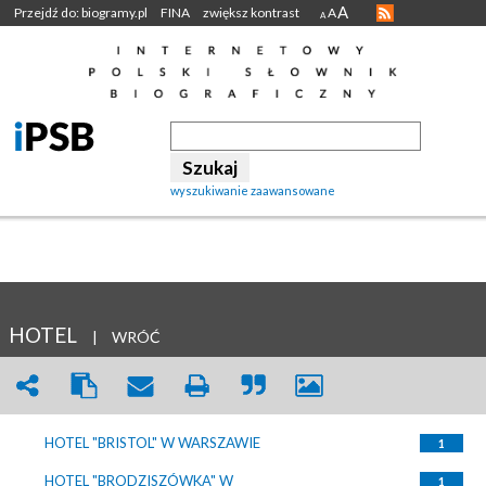
A
Przejdź do: biogramy.pl
FINA
zwiększ kontrast
A
A
wyszukiwanie zaawansowane
HOTEL
|
WRÓĆ
HOTEL "BRISTOL" W WARSZAWIE
1
HOTEL "BRODZISZÓWKA" W
1