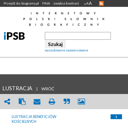
A
Przejdź do: biogramy.pl
FINA
zwiększ kontrast
A
A
wyszukiwanie zaawansowane
LUSTRACJA
|
WRÓĆ
LUSTRACJA BENEFICJÓW
1
KOŚCIELNYCH