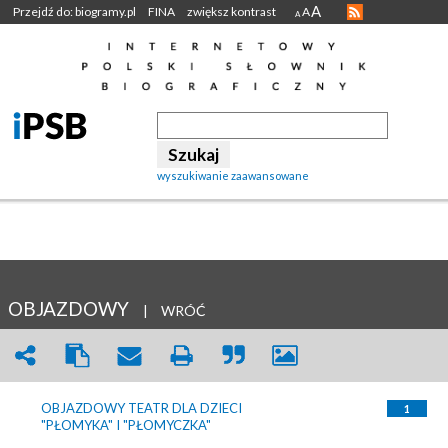
A
Przejdź do: biogramy.pl
FINA
zwiększ kontrast
A
A
wyszukiwanie zaawansowane
OBJAZDOWY
|
WRÓĆ
OBJAZDOWY TEATR DLA DZIECI
1
"PŁOMYKA" I "PŁOMYCZKA"