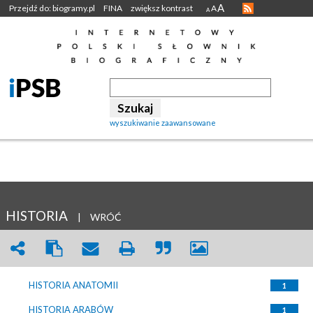
A
Przejdź do: biogramy.pl
FINA
zwiększ kontrast
A
A
wyszukiwanie zaawansowane
HISTORIA
|
WRÓĆ
HISTORIA ANATOMII
1
HISTORIA ARABÓW
1