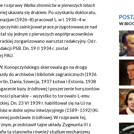
wie rozprawy
Walka stronnictw w pierwszych latach
źniej ukazała się drukiem. Po uzyskaniu doktoratu,
POST
imnazjum (1926–8) pracował L. w l. 1930–4 w
W BIO
nopczyński zainicjował prace przygotowawcze nad
 stał się jednym z pierwszych współpracowników
 Brackiej zorganizowano warsztat redakcyjny. Od r.
dakcji PSB. Dn. 19 II 1934 r. został
ej PAU.
 W. Konopczyńskiego skierowała go na drogę
zdy do archiwów i bibliotek zagranicznych (1926
lin, Dania, Szwecja, 1937 Łotwa i Estonia, 1938
ogacenie bazy źródłowej i poszerzenie horyzontów
ności pisarskie – wszystko to torowało L-emu
iej. Dn. 23 VI 1939 r. habilitował się na UJ na
olska w dobie sejmu inkwizycyjnego (1589–1592)
(Kr.
ronnej podstawie źródłowej. W rozprawie tej,
nym, przedstawił tajne układy Zygmunta III z
fia ta stanowiła również studium mechanizmu