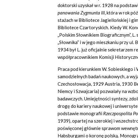
doktorski uzyskał w r. 1928 na podsta
panowania Zygmunta III
, która w rok pó
stażach w Bibliotece Jagiellońskiej i g
Bibliotece Czartoryskich. Kiedy W. Ko
„Polskim Słownikiem Biograficznym”, L.
„Słownika” i w jego mieszkaniu przy ul.
1934 był L. już oficjalnie sekretarzem re
współpracownikiem Komisji Historyczn
Praca pod kierunkiem W. Sobieskiego i
samodzielnych badań naukowych, a wyja
Czechosłowacja, 1929 Austria, 1930 Ber
Niemcy i Szwajcaria) pozwalały na wzb
badawczych. Umiejętności syntezy, zdol
drogę do kariery naukowej i uniwersyteck
podstawie monografii
Rzeczpospolita P
1939), opartej na szerokiej i wszechst
poświęconej głównie sprawom wewnętrz
Habsburgami o koronę polską. Monogra