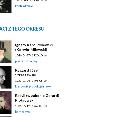
1903-06-17 - 1952-12-16
kontradmirał
ACI Z TEGO OKRESU
Ignacy Karol Milewski
(Korwin-Milewski)
1846-04-27 - 1926-10-16
pisarz polityczny
Ryszard Józef
Straszewski
1921-01-24 - 1996-06-19
kierownik produkcji filmów
Bazyli (w zakonie Gerard)
Piotrowski
1885-05-12 - 1969-09-13
bernardyn