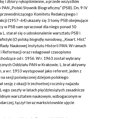
ekę i zbiory rękopiśmienne, a przede wszystkim
PAN „Polski Słownik Biograficzny” (PSB). Dn. 9 IV
o przewodniczącego Komitetu Redakcyjnego i
akcji (1957–64) ukazały się 3 tomy PSB obejmujące
acy w PSB sam opracował dla niego ponad 50
 L. starał się o udoskonalenie warsztatu PSB i
istyki (
O polską biografię narodową
, „Kwart. Hist.”
do Rady Naukowej Instytutu Historii PAN. W ramach
 i Reformacji oraz redagował czasopismo
chodzące od r. 1956. W r. 1963 został wybrany
cznych Oddziału PAN w Krakowie. L. brał aktywny
, a w r. 1953 występował jako referent, jeden z
na sesji poświęconej dziejom polskiego
 sesję z okazji trzechsetnej rocznicy najazdu
ego zaszły w latach pięćdziesiątych zasadnicze
solidnym warsztatem naukowym, wzbogaconym w
arczej, łączył teraz marksistowskie ujęcie