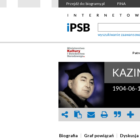
Przejdź do: biogramy.pl
FINA
wyszukiwanie zaawansow
Patr
KAZI
1904-06-
Biografia
Graf powiązań
Dyskusja