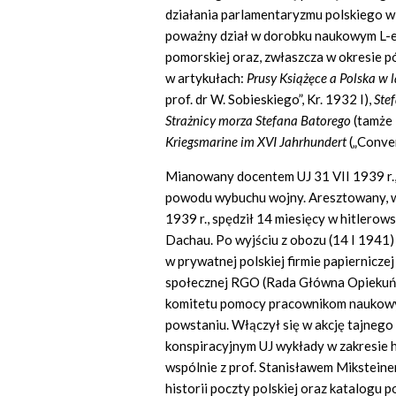
działania parlamentaryzmu polskiego w
poważny dział w dorobku naukowym L-ego
pomorskiej oraz, zwłaszcza w okresie późn
w artykułach:
Prusy Książęce a Polska 
prof. dr W. Sobieskiego”, Kr. 1932 I),
Ste
Strażnicy morza Stefana Batorego
(tamże 
Kriegsmarine im XVI Jahrhundert
(„Conve
Mianowany docentem UJ 31 VII 1939 r., 
powodu wybuchu wojny. Aresztowany, w
1939 r., spędził 14 miesięcy w hitlero
Dachau. Po wyjściu z obozu (14 I 1941)
w prywatnej polskiej firmie papiernicz
społecznej RGO (Rada Główna Opiekuńcz
komitetu pomocy pracownikom naukowy
powstaniu. Włączył się w akcję tajnego
konspiracyjnym UJ wykłady w zakresie hi
wspólnie z prof. Stanisławem Miksteine
historii poczty polskiej oraz katalogu