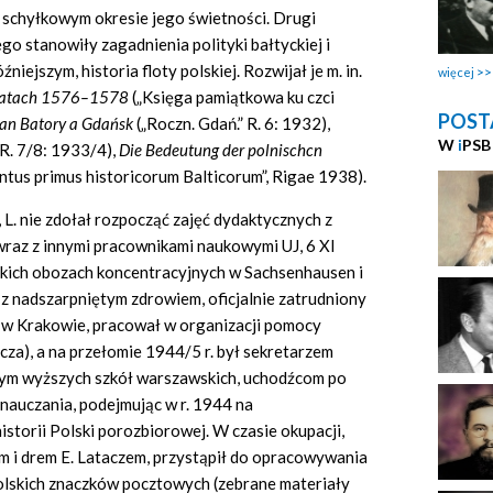
 schyłkowym okresie jego świetności. Drugi
 stanowiły zagadnienia polityki bałtyckiej i
iejszym, historia floty polskiej. Rozwijał je m. in.
więcej
w latach 1576–1578
(„Księga pamiątkowa ku czci
POST
fan Batory a Gdańsk
(„Roczn. Gdań.” R. 6: 1932),
W
i
PSB
R. 7/8: 1933/4),
Die Bedeutung der polnischcn
ntus primus historicorum Balticorum”, Rigae 1938).
L. nie zdołał rozpocząć zajęć dydaktycznych z
raz z innymi pracownikami naukowymi UJ, 6 XI
wskich obozach koncentracyjnych w Sachsenhausen i
 z nadszarpniętym zdrowiem, oficjalnie zatrudniony
ej w Krakowie, pracował w organizacji pomocy
a), a na przełomie 1944/5 r. był sekretarzem
m wyższych szkół warszawskich, uchodźcom po
 nauczania, podejmując w r. 1944 na
storii Polski porozbiorowej. W czasie okupacji,
m i drem E. Lataczem, przystąpił do opracowywania
 polskich znaczków pocztowych (zebrane materiały