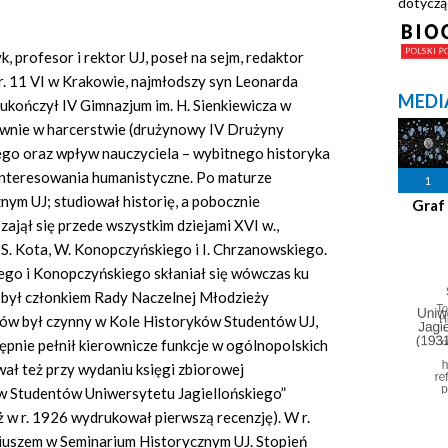
dotyczą
 profesor i rektor UJ, poseł na sejm, redaktor
r. 11 VI w Krakowie, najmłodszy syn Leonarda
MEDI
2 ukończył IV Gimnazjum im. H. Sienkiewicza w
tywnie w harcerstwie (drużynowy IV Drużyny
go oraz wpływ nauczyciela – wybitnego historyka
ainteresowania humanistyczne. Po maturze
1
nym UJ; studiował historię, a pobocznie
Graf
zajął się przede wszystkim dziejami XVI w.,
 S. Kota, W. Konopczyńskiego i I. Chrzanowskiego.
go i Konopczyńskiego skłaniał się wówczas ku
ył członkiem Rady Naczelnej Młodzieży
iów był czynny w Kole Historyków Studentów UJ,
ępnie pełnił kierownicze funkcje w ogólnopolskich
ł też przy wydaniu księgi zbiorowej
w Studentów Uniwersytetu Jagiellońskiego”
uż w r. 1926 wydrukował pierwszą recenzję). W r.
iuszem w Seminarium Historycznym UJ. Stopień