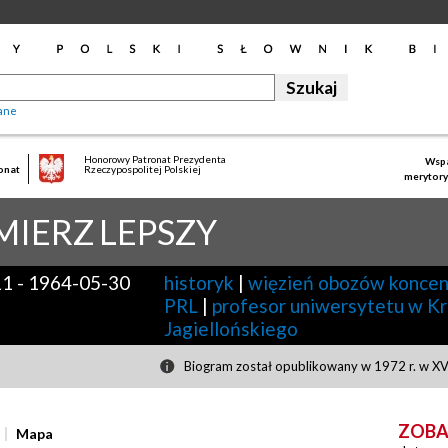
ane
Honorowy Patronat Prezydenta
Wspa
onat
Rzeczypospolitej Polskiej
merytory
MIERZ
LEPSZY
11
-
1964-05-30
historyk
|
więzień obozów koncen
PRL
|
profesor uniwersytetu w K
Jagiellońskiego
Biogram został opublikowany w 1972 r. w XVI
ZOBA
Mapa