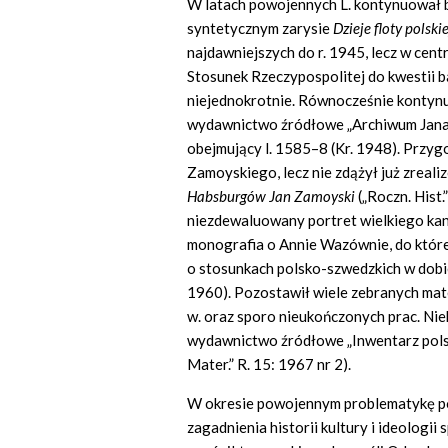
W latach powojennych L. kontynuował ba
syntetycznym zarysie
Dzieje floty polskie
najdawniejszych do r. 1945, lecz w cent
Stosunek Rzeczypospolitej do kwestii ba
niejednokrotnie. Równocześnie kontynu
wydawnictwo źródłowe „Archiwum Jana 
obejmujący l. 1585–8 (Kr. 1948). Przy
Zamoyskiego, lecz nie zdążył już zreali
Habsburgów Jan Zamoyski
(„Roczn. Hist
niezdewaluowany portret wielkiego kan
monografia o Annie Wazównie, do której
o stosunkach polsko-szwedzkich w dobie 
1960). Pozostawił wiele zebranych mate
w. oraz sporo nieukończonych prac. Niek
wydawnictwo źródłowe „Inwentarz polskie
Mater.” R. 15: 1967 nr 2).
W okresie powojennym problematykę pol
zagadnienia historii kultury i ideologi