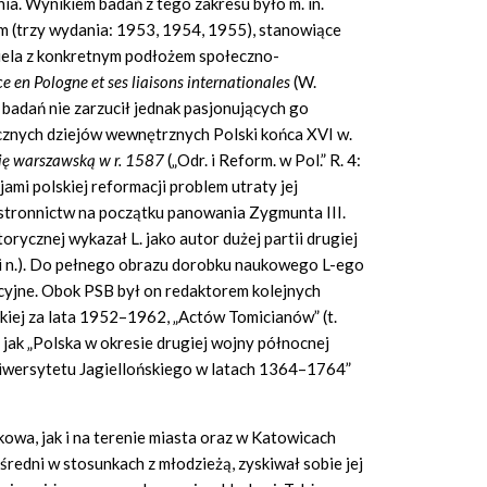
ia. Wynikiem badań z tego zakresu było m. in.
 (trzy wydania: 1953, 1954, 1955), stanowiące
ciela z konkretnym podłożem społeczno-
e en Pologne et ses liaisons internationales
(W.
badań nie zarzucił jednak pasjonujących go
znych dziejów wewnętrznych Polski końca XVI w.
ję warszawską w r. 1587
(„Odr. i Reform. w Pol.” R. 4:
ami polskiej reformacji problem utraty jej
 stronnictw na początku panowania Zygmunta III.
orycznej wykazał L. jako autor dużej partii drugiej
55 i n.). Do pełnego obrazu dorobku naukowego L-ego
kcyjne. Obok PSB był on redaktorem kolejnych
lskiej za lata 1952–1962, „Actów Tomicianów” (t.
 jak „Polska w okresie drugiej wojny północnej
niwersytetu Jagiellońskiego w latach 1364–1764”
wa, jak i na terenie miasta oraz w Katowicach
ośredni w stosunkach z młodzieżą, zyskiwał sobie jej