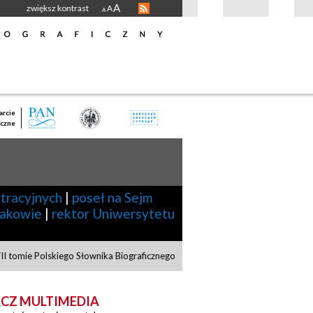
A
zwiększ kontrast
A
A
rcie
czne
tracyjnych
|
poseł na Sejm
rakowie
|
rektor Uniwersytetu
I tomie Polskiego Słownika Biograficznego
CZ MULTIMEDIA