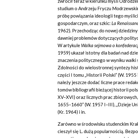
zwrócił teraz w kierunku myśli Odrodzen
studium o Andrzeju Fryczu Modrzewskim
próbę powiązania ideologii tego myśli
gospodarczym, oraz szkic:
La Renaissanc
1962). Przechodząc do nowej dziedziny 
dawniej problemów dotyczących polityc
W artykule
Walka sejmowa o konfederac
1959) ukazał istotny dla badań nad dziej
znaczenia politycznego w wyniku walki
Zdolności do wielostronnej syntezy hist
części I tomu „Historii Polski” (W. 19
należy jeszcze dodać liczne prace reda
tomów bibliografii bieżącej historii po
XV–XVI) oraz licznych prac zbiorowych,
1655–1660” (W. 1957 I–III), „Dzieje U
(Kr. 1964) i in.
Zarówno w środowisku studenckim Krako
cieszył się L. dużą popularnością. Bezp