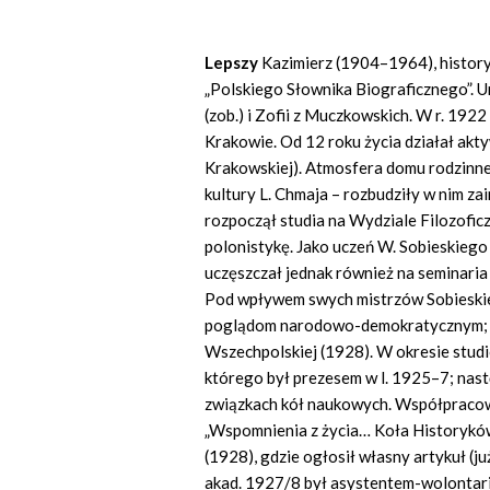
Lepszy
Kazimierz (1904–1964), historyk,
„Polskiego Słownika Biograficznego”. U
(zob.) i Zofii z Muczkowskich. W r. 192
Krakowie. Od 12 roku życia działał ak
Krakowskiej). Atmosfera domu rodzinne
kultury L. Chmaja – rozbudziły w nim z
rozpoczął studia na Wydziale Filozoficz
polonistykę. Jako uczeń W. Sobieskiego 
uczęszczał jednak również na seminaria
Pod wpływem swych mistrzów Sobieskie
poglądom narodowo-demokratycznym; b
Wszechpolskiej (1928). W okresie stud
którego był prezesem w l. 1925–7; nast
związkach kół naukowych. Współpracowa
„Wspomnienia z życia… Koła Historykó
(1928), gdzie ogłosił własny artykuł (j
akad. 1927/8 był asystentem-wolontar