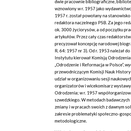
dwie pracownie bibliograficzne, bibliot
wznowiony w r. 1957 jako wydawnictwo 
1957 r. został powołany na stanowisk
redaktora naczelnego PSB. Za jego red
ok. 3000 życiorysów, a od początku pr
artykułów. Przez cały czas redaktorstwa
precyzował koncepcję narodowej biograf
R. 64: 1957 nr 3). Od r. 1953 należał 
Instytutu kierował Komisją Odrodzenia
„Odrodzenie i Reformacja w Polsce”, wy
przewodniczącym Komisji Nauk History
udział w organizowaniu sesji naukowych
organizatorów i wicekomisarz wystawy 
Odrodzenia; w r. 1957 współorganizował
szwedzkiego. W metodach badawczych L-
zmiany i w pracach swoich z dawnym 
zakresie problematyki społeczno-gospod
metodologiczne.