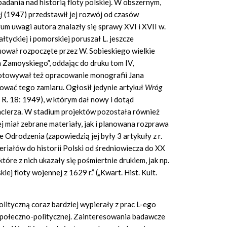
dania nad historią floty polskiej. W obszernym,
j
(1947) przedstawił jej rozwój od czasów
rum uwagi autora znalazły się sprawy XVI i XVII w.
łtyckiej i pomorskiej poruszał L. jeszcze
ował rozpoczęte przez W. Sobieskiego wielkie
Zamoyskiego”, oddając do druku tom IV,
gotowywał też opracowanie monografii Jana
zować tego zamiaru. Ogłosił jedynie artykuł
Wróg
.” R. 18: 1949), w którym dał nowy i dotąd
clerza. W stadium projektów pozostała również
 miał zebrane materiały, jak i planowana rozprawa
Odrodzenia (zapowiedzią jej były 3 artykuły z r.
riałów do historii Polski od średniowiecza do XX
tóre z nich ukazały się pośmiertnie drukiem, jak np.
j floty wojennej z 1629 r.” („Kwart. Hist. Kult.
ityczną coraz bardziej wypierały z prac L-ego
i społeczno-politycznej. Zainteresowania badawcze