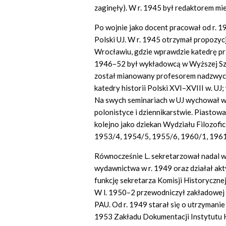
zaginęły). W r. 1945 był redaktorem mie
Po wojnie jako docent pracował od r. 1
Polski UJ. W r. 1945 otrzymał propozycj
Wrocławiu, gdzie wprawdzie katedrę przyj
1946–52 był wykładowcą w Wyższej Szk
został mianowany profesorem nadzwycz
katedry historii Polski XVI–XVIII w. UJ
Na swych seminariach w UJ wychował wi
polonistyce i dziennikarstwie. Piastowa
kolejno jako dziekan Wydziału Filozofi
1953/4, 1954/5, 1955/6, 1960/1, 1961/2
Równocześnie L. sekretarzował nadal w 
wydawnictwa w r. 1949 oraz działał ak
funkcję sekretarza Komisji Historyczne
W l. 1950–2 przewodniczył zakładowej 
PAU. Od r. 1949 starał się o utrzymani
1953 Zakładu Dokumentacji Instytutu H