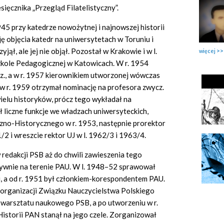
sięcznika „Przegląd Filatelistyczny”.
945 przy katedrze nowożytnej i najnowszej historii
ę objęcia katedr na uniwersytetach w Toruniu i
ął, ale jej nie objął. Pozostał w Krakowie i w l.
więcej
ole Pedagogicznej w Katowicach. W r. 1954
., a w r. 1957 kierownikiem utworzonej wówczas
; w r. 1959 otrzymał nominację na profesora zwycz.
elu historyków, prócz tego wykładał na
ł liczne funkcje we władzach uniwersyteckich,
czno-Historycznego w r. 1953, następnie prorektor
 i wreszcie rektor UJ w l. 1962/3 i 1963/4.
redakcji PSB aż do chwili zawieszenia tego
tywnie na terenie PAU. W l. 1948–52 sprawował
j, a od r. 1951 był członkiem-korespondentem PAU.
organizacji Związku Nauczycielstwa Polskiego
e warsztatu naukowego PSB, a po utworzeniu w r.
istorii PAN stanął na jego czele. Zorganizował