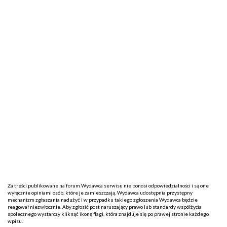
Za treści publikowane na forum Wydawca serwisu nie ponosi odpowiedzialności i są one
wyłącznie opiniami osób, które je zamieszczają. Wydawca udostępnia przystępny
mechanizm zgłaszania nadużyć i w przypadku takiego zgłoszenia Wydawca będzie
reagował niezwłocznie. Aby zgłosić post naruszający prawo lub standardy współżycia
społecznego wystarczy kliknąć ikonę flagi, która znajduje się po prawej stronie każdego
wpisu.