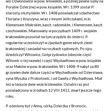
wsi Dzwonowice w pow. lelowskim, a później pewne sumy na
Porębie Dzierżnej w pow. ksiąskim. W r. 1399 został P.
starostą olsztyńskim. W r. 1408 poświadczał szlachectwo
Floriana z Knyszyna, wraz z innymi Jelitczykami, m.in.
Klemensem Mokrskim, kaszt. radomskim, i Klemensem, kaszt.
czechowskim. Mianowany w początkach 1409 r. wojskim
krakowskim pozostał na tym urzędzie do śmierci. P.
regularnie uczestniczył w zjazdach generalnych ziemi
krakowskiej i zasiadał na roczkach sądowych. Po ojcu
dziedziczył Witowice, Gotprzydowice (obecnie część
Witowic o tej nazwie) i część Węchadłowa w pow. ksiąskim
oraz Maków w pow. krakowskim. W l. 1408–9 nabył za 80
grzywien dwie dalsze części w Węchadłowie od Dziersława,
syna Wyszka z Probołowic, i od Gawła z Węchadłowa. Miał
też w tenucie dwie wsie królewskie. Ostatni raz jest
poświadczony w źródłach 12 VIII 1412, zmarł jeszcze tego
roku.
P. ożeniony był z Anną, córką Dzierżka z Bronocic,