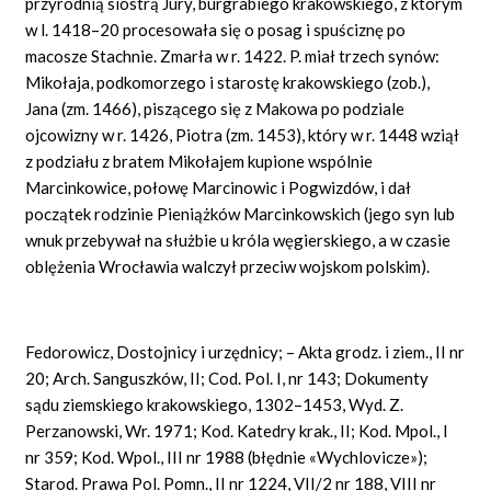
przyrodnią siostrą Jury, burgrabiego krakowskiego, z którym
w l. 1418–20 procesowała się o posag i spuściznę po
macosze Stachnie. Zmarła w r. 1422. P. miał trzech synów:
Mikołaja, podkomorzego i starostę krakowskiego (zob.),
Jana (zm. 1466), piszącego się z Makowa po podziale
ojcowizny w r. 1426, Piotra (zm. 1453), który w r. 1448 wziął
z podziału z bratem Mikołajem kupione wspólnie
Marcinkowice, połowę Marcinowic i Pogwizdów, i dał
początek rodzinie Pieniążków Marcinkowskich (jego syn lub
wnuk przebywał na służbie u króla węgierskiego, a w czasie
oblężenia Wrocławia walczył przeciw wojskom polskim).
Fedorowicz, Dostojnicy i urzędnicy; – Akta grodz. i ziem., II nr
20; Arch. Sanguszków, II; Cod. Pol. I, nr 143; Dokumenty
sądu ziemskiego krakowskiego, 1302–1453, Wyd. Z.
Perzanowski, Wr. 1971; Kod. Katedry krak., II; Kod. Mpol., I
nr 359; Kod. Wpol., III nr 1988 (błędnie «Wychlovicze»);
Starod. Prawa Pol. Pomn., II nr 1224, VII/2 nr 188, VIII nr