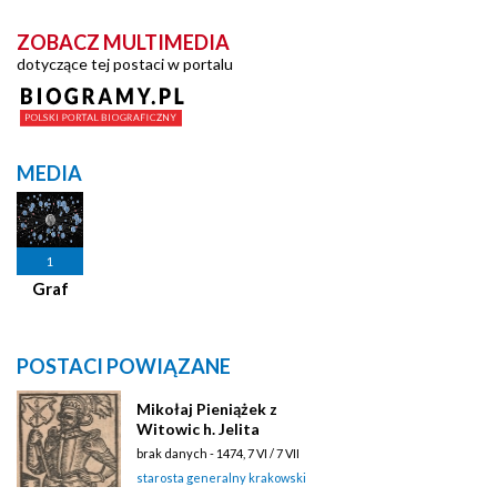
ZOBACZ MULTIMEDIA
dotyczące tej postaci w portalu
MEDIA
1
Graf
POSTACI POWIĄZANE
Mikołaj Pieniążek z
Witowic h. Jelita
brak danych - 1474, 7 VI / 7 VII
starosta generalny krakowski