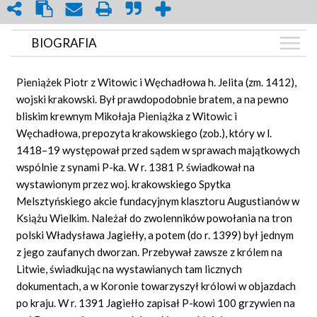
BIOGRAFIA
BIOGRAFIA
Pieniążek Piotr z Witowic i Węchadłowa h. Jelita (zm. 1412),
GRAF POWIĄZAŃ
wojski krakowski. Był prawdopodobnie bratem, a na pewno
bliskim krewnym Mikołaja Pieniążka z Witowic i
DYSKUSJA
Węchadłowa, prepozyta krakowskiego (zob.), który w l.
1418–19 występował przed sądem w sprawach majątkowych
wspólnie z synami P-ka. W r. 1381 P. świadkował na
wystawionym przez woj. krakowskiego Spytka
Melsztyńskiego akcie fundacyjnym klasztoru Augustianów w
Książu Wielkim. Należał do zwolenników powołania na tron
polski Władysława Jagiełły, a potem (do r. 1399) był jednym
z jego zaufanych dworzan. Przebywał zawsze z królem na
Litwie, świadkując na wystawianych tam licznych
dokumentach, a w Koronie towarzyszył królowi w objazdach
po kraju. W r. 1391 Jagiełło zapisał P-kowi 100 grzywien na