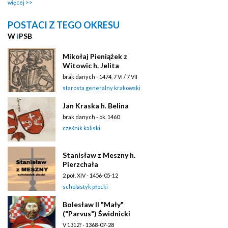
więcej
POSTACI Z TEGO OKRESU
W
i
PSB
Mikołaj Pieniążek z
Witowic h. Jelita
brak danych - 1474, 7 VI / 7 VII
starosta generalny krakowski
Jan Kraska h. Belina
brak danych - ok. 1460
cześnik kaliski
Stanisław z Meszny h.
Pierzchała
2 poł. XIV - 1456-05-12
scholastyk płocki
Bolesław II "Mały"
("Parvus") Świdnicki
V 1312? - 1368-07-28