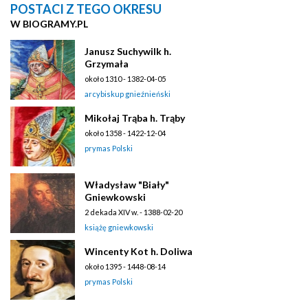
POSTACI Z TEGO OKRESU
W BIOGRAMY.PL
Janusz Suchywilk h.
Grzymała
około 1310 - 1382-04-05
arcybiskup gnieźnieński
Mikołaj Trąba h. Trąby
około 1358 - 1422-12-04
prymas Polski
Władysław "Biały"
Gniewkowski
2 dekada XIV w. - 1388-02-20
książę gniewkowski
Wincenty Kot h. Doliwa
około 1395 - 1448-08-14
prymas Polski