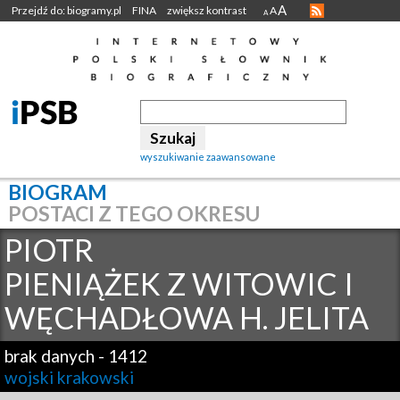
A
Przejdź do: biogramy.pl
FINA
zwiększ kontrast
A
A
wyszukiwanie zaawansowane
BIOGRAM
POSTACI Z TEGO OKRESU
PIOTR
PIENIĄŻEK Z WITOWIC I
WĘCHADŁOWA H. JELITA
brak danych
-
1412
wojski krakowski