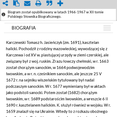
Biogram został opublikowany w latach 1966-1967 w XII tomie
Polskiego Słownika Biograficznego.
BIOGRAFIA
BIOGRAFIA
Karczewski Tomasz h. Jasieńczyk (zm. 1691), kasztelan
GRAF POWIĄZAŃ
halicki. Pochodził z rodziny mazowieckiej, wywodzącej się z
Karczewa i od XV w. piastującej urzędy w ziemi czerskiej, ale
DYSKUSJA
związany był z woj. ruskim. Zrazu łowczy chełmski, w r. 1663
Mapa
został chorążym sanockim, w 1664 podwojewodzim
lwowskim, a w r. n. cześnikiem sanockim, ale jeszcze 25 V
1672 r. na sejmiku wiszeńskim tytułowany był nadal
podczaszym sanockim. W r. 1677 wymieniany był w aktach
jako podstoli sanocki. Potem został (1682) chorążym
lwowskim, w r. 1689 podstarościm lwowskim, a wreszcie 6 II
1690 r. kasztelanem halickim. K. służył również w wojsku. W r.
1659 znalazł się na Ukrainie. Wtedy to z rozkazu oboźnego