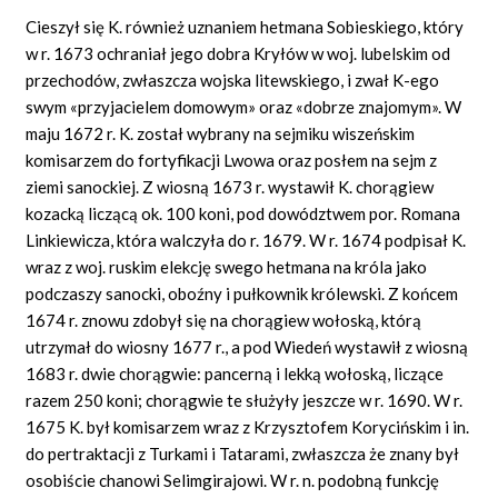
Cieszył się K. również uznaniem hetmana Sobieskiego, który
w r. 1673 ochraniał jego dobra Kryłów w woj. lubelskim od
przechodów, zwłaszcza wojska litewskiego, i zwał K-ego
swym
«przyjacielem domowym»
oraz
«dobrze
znajo
mym».
W
maju 1672 r. K. został wybrany na sejmiku wiszeńskim
komisarzem do fortyfikacji Lwowa oraz posłem na sejm z
ziemi sanockiej. Z wiosną 1673 r. wystawił K. chorągiew
kozacką liczącą ok. 100 koni, pod dowództwem por. Romana
Linkiewicza, która walczyła do r. 1679. W r. 1674 podpisał K.
wraz z woj. ruskim elekcję swego hetmana na króla jako
podczaszy sanocki, oboźny i pułkownik królewski. Z końcem
1674 r. znowu zdobył się na chorągiew wołoską, którą
utrzymał do wiosny 1677 r., a pod Wiedeń wystawił z wiosną
1683 r. dwie chorągwie: pancerną i lekką wołoską, liczące
razem 250 koni; chorągwie te służyły jeszcze w r. 1690. W r.
1675 K. był komisarzem wraz z Krzysztofem Korycińskim i
in.
do pertraktacji z Turkami i Tatarami, zwłaszcza że znany był
osobiście chanowi Selimgirajowi. W r. n. podobną funkcję