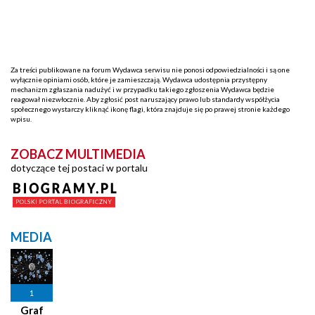
Za treści publikowane na forum Wydawca serwisu nie ponosi odpowiedzialności i są one
wyłącznie opiniami osób, które je zamieszczają. Wydawca udostępnia przystępny
mechanizm zgłaszania nadużyć i w przypadku takiego zgłoszenia Wydawca będzie
reagował niezwłocznie. Aby zgłosić post naruszający prawo lub standardy współżycia
społecznego wystarczy kliknąć ikonę flagi, która znajduje się po prawej stronie każdego
wpisu.
ZOBACZ MULTIMEDIA
dotyczące tej postaci w portalu
MEDIA
1
Graf