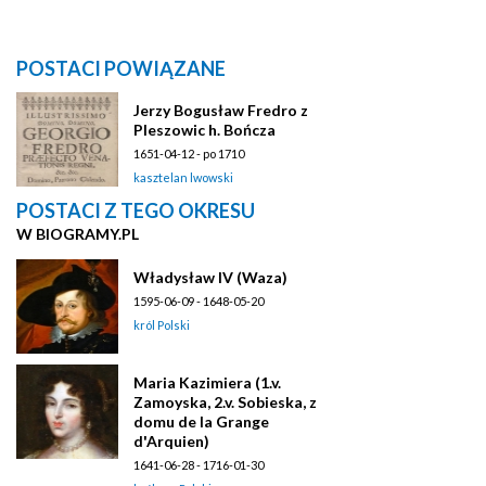
POSTACI POWIĄZANE
Jerzy Bogusław Fredro z
Pleszowic h. Bończa
1651-04-12 - po 1710
kasztelan lwowski
POSTACI Z TEGO OKRESU
W BIOGRAMY.PL
Władysław IV (Waza)
1595-06-09 - 1648-05-20
król Polski
Maria Kazimiera (1.v.
Zamoyska, 2.v. Sobieska, z
domu de la Grange
d'Arquien)
1641-06-28 - 1716-01-30