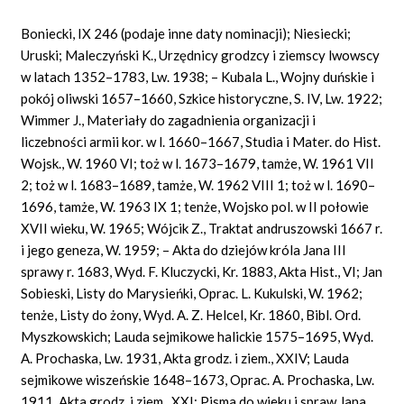
Boniecki, IX 246 (podaje inne daty nominacji); Niesiecki;
Uruski; Maleczyński K., Urzędnicy grodzcy i ziemscy lwowscy
w latach 1352–1783, Lw. 1938; – Kubala L., Wojny duńskie i
pokój oliwski 1657–1660, Szkice historyczne, S. IV, Lw. 1922;
Wimmer J., Materiały do zagadnienia organizacji i
liczebności armii kor. w l. 1660–1667, Studia i Mater. do Hist.
Wojsk., W. 1960 VI; toż w l. 1673–1679, tamże, W. 1961 VII
2; toż w l. 1683–1689, tamże, W. 1962 VIII 1; toż w l. 1690–
1696, tamże, W. 1963 IX 1; tenże, Wojsko pol. w II połowie
XVII wieku, W. 1965; Wójcik Z., Traktat andruszowski 1667 r.
i jego geneza, W. 1959; – Akta do dziejów króla Jana III
sprawy r. 1683, Wyd. F. Kluczycki, Kr. 1883, Akta Hist., VI; Jan
Sobieski, Listy do Marysieńki, Oprac. L. Kukulski, W. 1962;
tenże, Listy do żony, Wyd. A. Z. Helcel, Kr. 1860, Bibl. Ord.
Myszkowskich;
Lauda
sejmikowe halickie 1575–1695, Wyd.
A. Prochaska, Lw. 1931, Akta grodz. i ziem., XXIV;
Lauda
sejmikowe wiszeńskie 1648–1673, Oprac. A. Prochaska, Lw.
1911, Akta grodz. i ziem., XXI; Pisma do wieku i spraw Jana