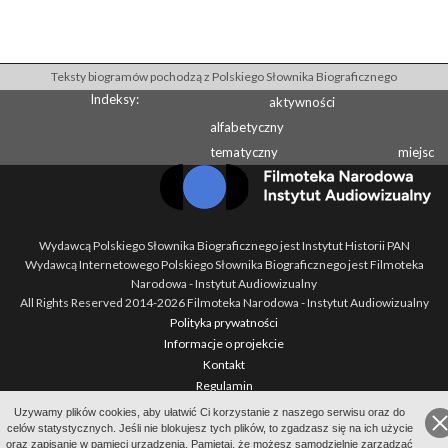
Teksty biogramów pochodzą z Polskiego Słownika Biograficznego
Indeksy:
aktywności
alfabetyczny
tematyczny
miejsc
Wydawcą Polskiego Słownika Biograficznego jest Instytut Historii PAN
Wydawcą Internetowego Polskiego Słownika Biograficznego jest Filmoteka
Narodowa - Instytut Audiowizualny
All Rights Reserved 2014-
2026
Filmoteka Narodowa - Instytut Audiowizualny
Polityka prywatności
Informacje o projekcie
Kontakt
Regulamin
Mapa strony
Uzywamy plików cookies, aby ułatwić Ci korzystanie z naszego serwisu oraz do
BIP
celów statystycznych. Jeśli nie blokujesz tych plików, to zgadzasz się na ich użycie
oraz zapisanie w pamięci urządzenia. Pamiętaj, że możesz samodzielnie zarządzać