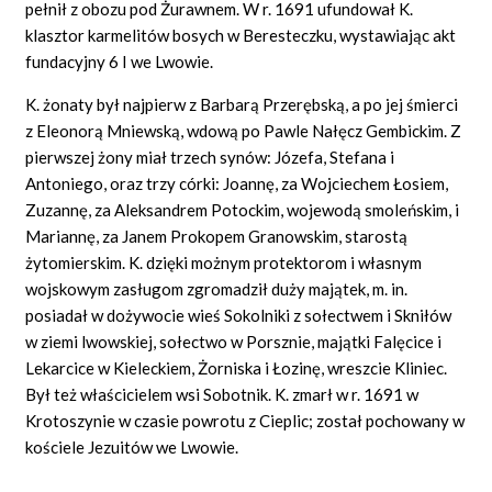
pełnił z obozu pod Żurawnem. W r. 1691 ufundował K.
klasztor karmelitów bosych w Beresteczku, wystawiając akt
fundacyjny 6 I we Lwowie.
K. żonaty był najpierw z Barbarą Przerębską, a po jej śmierci
z Eleonorą Mniewską, wdową po Pawle Nałęcz Gembickim. Z
pierwszej żony miał trzech synów: Józefa, Stefana i
Antoniego, oraz trzy córki: Joannę, za Wojciechem Łosiem,
Zuzannę, za Aleksandrem Potockim, wojewodą smoleńskim, i
Mariannę, za Janem Prokopem Granowskim, starostą
żytomierskim. K. dzięki możnym protektorom i własnym
wojskowym zasługom zgromadził duży majątek, m.
in.
posiadał w dożywocie wieś Sokolniki z sołectwem i Skniłów
w ziemi lwowskiej, sołectwo w Porsznie, majątki Falęcice i
Lekarcice w Kieleckiem, Żorniska i Łozinę, wreszcie Kliniec.
Był też właścicielem wsi Sobotnik. K. zmarł w r. 1691 w
Krotoszynie w czasie powrotu z Cieplic; został pochowany w
kościele Jezuitów we Lwowie.