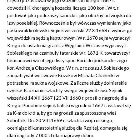
często pozostawał w jego służbie. Od lutego 1667 r.
dowodził K. chorągwią kozacką liczącą 100 koni. W t. r.
posłował jako podczaszy sanocki i jako oboźny od wojska do
izby poselskiej. Równocześnie był wówczas wymieniany jako
pułkownik królewski. Sejmik wiszeński 22 X 1668 r. wybrał go
wojewódzkim sędzią kapturowym. W r. 1670 sejm wyznaczył
K-ego do ustalenia granic z Węgrami. W czasie wyprawy J.
Sobieskiego na czambuły tatarskie w r. 1671 K. towarzyszył
hetmanowi i woził jego listy spod Baru do podkanclerzego
kor. Andrzeja Olszowskiego. W r. n. z rozkazu J. Sobieskiego
zaopatrywał we Lwowie Kozaków Michała Chaneńki w
potrzebne im sukna wojskowe. Za liczne służby żołnierskie
uzyskał K. uznanie szlachty swego województwa. Sejmik
wiszeński 14 XII 1667 i 23 VII 1668 r. prosił o nagrodę dla
K-ego. Podobnie sejmik halicki w grudniu 1667 r. wstawił się
za K-m do króla, by go nagrodził za spustoszoną wieś
Sobotnik. Dn. 20 VIII 1669 r. szlachta woj. ruskiego,
oceniając kilkunastoletnią służbę dla Rzpltej, domagała się
dlań nagrody 7 000 zł dla
«naprawy dóbr».