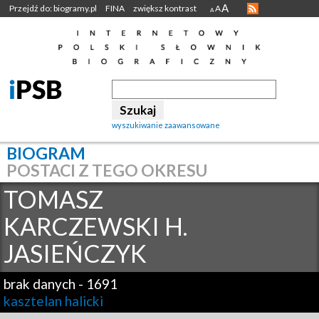
A
Przejdź do: biogramy.pl
FINA
zwiększ kontrast
A
A
wyszukiwanie zaawansowane
BIOGRAM
POSTACI Z TEGO OKRESU
TOMASZ
KARCZEWSKI H.
JASIEŃCZYK
brak danych
-
1691
kasztelan halicki