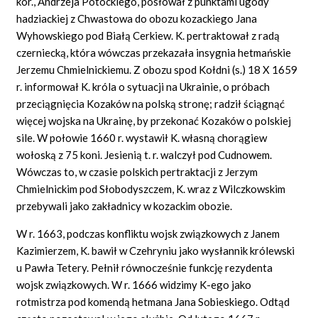
kor., Andrzeja Potockiego, posłował z punktami ugody
hadziackiej z Chwastowa do obozu kozackiego Jana
Wyhowskiego pod Białą Cerkiew. K. pertraktował z radą
czerniecką, która wówczas przekazała insygnia hetmańskie
Jerzemu Chmielnickiemu. Z obozu spod Kołdni (s.) 18 X 1659
r. informował K. króla o sytuacji na Ukrainie, o próbach
przeciągnięcia Kozaków na polską stronę; radził ściągnąć
więcej wojska na Ukrainę, by przekonać Kozaków o polskiej
sile. W połowie 1660 r. wystawił K. własną chorągiew
wołoską z 75 koni. Jesienią t. r. walczył pod Cudnowem.
Wówczas to, w czasie polskich pertraktacji z Jerzym
Chmielnickim pod Słobodyszczem, K. wraz z Wilczkowskim
przebywali jako zakładnicy w kozackim obozie.
W r. 1663, podczas konfliktu wojsk związkowych z Janem
Kazimierzem, K. bawił w Czehryniu jako wysłannik królewski
u Pawła Tetery. Pełnił równocześnie funkcję rezydenta
wojsk związkowych. W r. 1666 widzimy K-ego jako
rotmistrza pod komendą hetmana Jana Sobieskiego. Odtąd