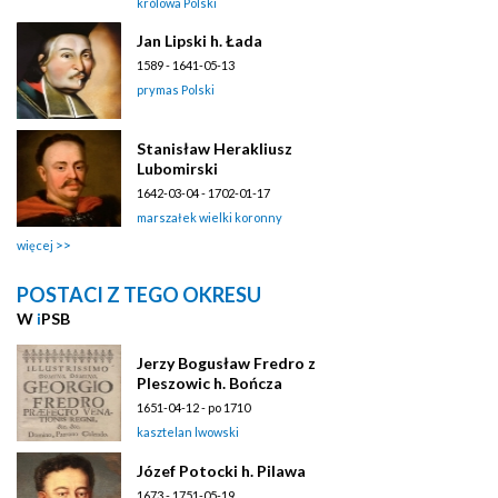
królowa Polski
Jan Lipski h. Łada
1589 - 1641-05-13
prymas Polski
Stanisław Herakliusz
Lubomirski
1642-03-04 - 1702-01-17
marszałek wielki koronny
więcej
POSTACI Z TEGO OKRESU
W
i
PSB
Jerzy Bogusław Fredro z
Pleszowic h. Bończa
1651-04-12 - po 1710
kasztelan lwowski
Józef Potocki h. Pilawa
1673 - 1751-05-19