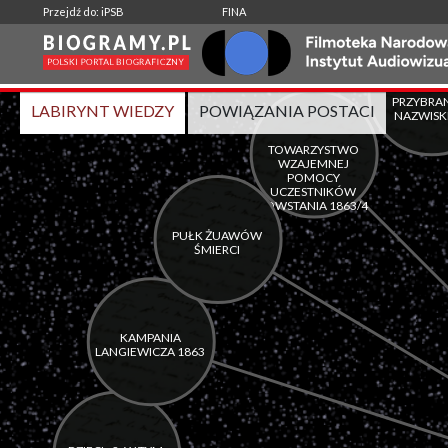
-
|
Przejdź do: iPSB
FINA
Wspólne aktywności:
LABIRYNT WIEDZY
POWIĄZANIA POSTACI