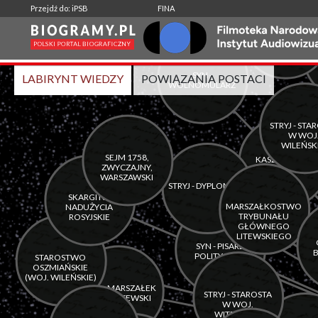
-
|
Przejdź do: iPSB
FINA
Wspólne aktywności:
LABIRYNT WIEDZY
POWIĄZANIA POSTACI