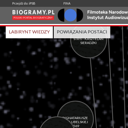
-
|
Przejdź do: iPSB
FINA
Wspólne aktywności:
LABIRYNT WIEDZY
POWIĄZANIA POSTACI