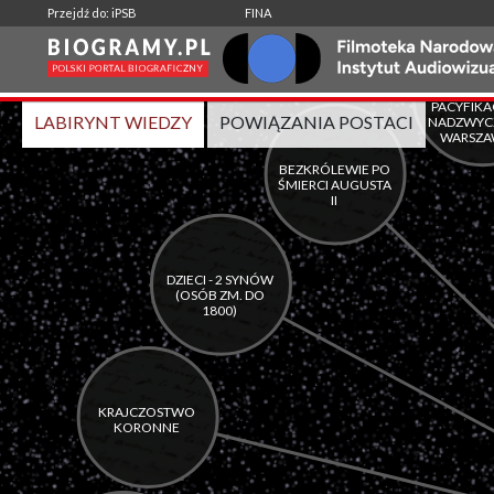
-
|
Przejdź do: iPSB
FINA
Wspólne aktywności:
LABIRYNT WIEDZY
POWIĄZANIA POSTACI