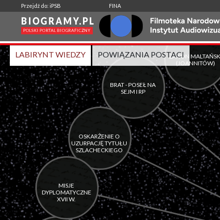
-
|
Przejdź do: iPSB
FINA
Wspólne aktywności:
LABIRYNT WIEDZY
POWIĄZANIA POSTACI